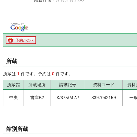
の0.0
予約かごへ
所蔵
所蔵は
1
件です。予約は
0
件です。
所蔵館
所蔵場所
請求記号
資料コード
資料
中央
書庫B2
K/375/ＭＡ/
8397042159
一
館別所蔵