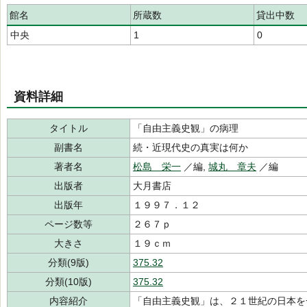
館名
所蔵数
貸出中数
中央
1
0
資料詳細
タイトル
「自由主義史観」の病理
副書名
続・近現代史の真実は何か
著者名
松島 栄一
／編,
城丸 章夫
／編
出版者
大月書店
出版年
１９９７．１２
ページ数等
２６７ｐ
大きさ
１９ｃｍ
分類(9版)
375.32
分類(10版)
375.32
内容紹介
「自由主義史観」は、２１世紀の日本を