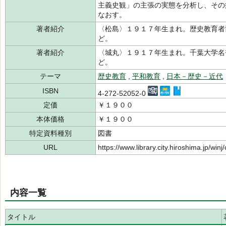
主義史観」の主張の実態を分析し、その
なおす。
著者紹介
〈松島〉１９１７年生まれ。歴史教育者
ど。
著者紹介
〈城丸〉１９１７年生まれ。千葉大学名
ど。
テーマ
歴史教育
,
平和教育
,
日本－歴史－近代
ISBN
4-272-52052-0
定価
￥１９００
本体価格
￥１９００
特定資料種別
図書
URL
https://www.library.city.hiroshima.jp/wi
内容一覧
タイトル