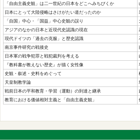
「自由主義史観」は二一世紀の日本をどこへみちびくか
日本にとって大陸侵略はさけがたい道だったのか
「自国」中心・「国益」中心史観の誤り
アジアのなかの日本と近現代史認識の現在
現代ドイツの「過去の克服」と歴史認識
南京事件研究の戦後史
日本軍の戦争犯罪と戦犯裁判を考える
『教科書が教えない歴史』が描く女性像
史観・叙述・史料をめぐって
天皇制教学論
戦前日本の平和教育・学習（運動）の到達と継承
教育における価値相対主義と「自由主義史観」