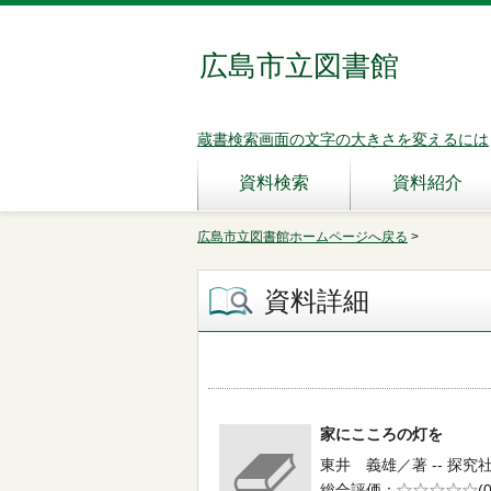
広島市立図書館
蔵書検索画面の文字の大きさを変えるには
資料検索
資料紹介
広島市立図書館ホームページへ戻る
>
資料詳細
家にこころの灯を
東井 義雄／著 -- 探究社 
総合評価
5段階評価
(0