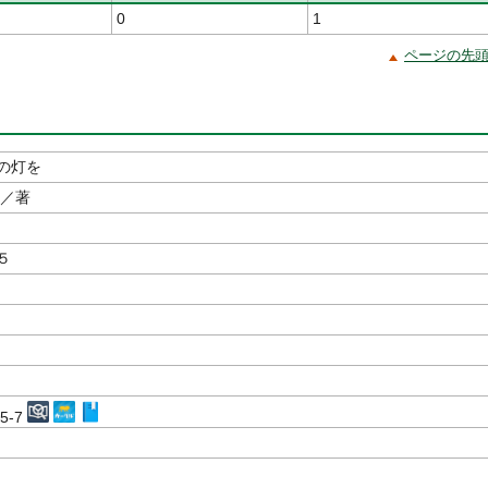
0
1
ページの先
の灯を
／著
５
35-7