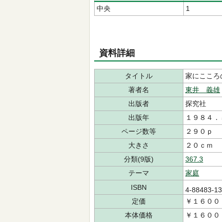
中央
1
資料詳細
タイトル
家にこころ
著者名
東井 義雄
出版者
探究社
出版年
１９８４．
ページ数等
２９０ｐ
大きさ
２０ｃｍ
分類(9版)
367.3
テーマ
家庭
ISBN
4-88483-1
定価
￥１６００
本体価格
￥１６００