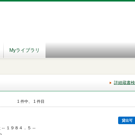
Myライブラリ
詳細蔵書検
1 件中、 1 件目
貸出可
-- １９８４．５ --
)