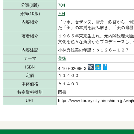
分類(9版)
704
分類(10版)
704
内容紹介
ゴッホ、セザンヌ、雪舟、鉄斎から、骨
た「美」の本質を読み解き、「美の遍歴
著者紹介
１９６５年東京生まれ。元内閣総理大臣
文化を色々な角度からプロデュースし
内容注記
小林秀雄美の年譜：ｐ１２６～１２７
テーマ
美術
ISBN
4-10-602096-3
定価
￥１４００
本体価格
￥１４００
特定資料種別
図書
URL
https://www.library.city.hiroshima.jp/wi