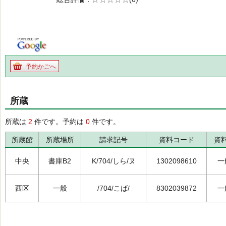
の0.0
予約かごへ
所蔵
所蔵は
2
件です。予約は
0
件です。
所蔵館
所蔵場所
請求記号
資料コード
資
中央
書庫B2
K/704/しら/ヌ
1302098610
一
西区
一般
/704/こば/
8302039872
一