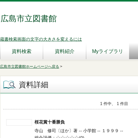
広島市立図書館
蔵書検索画面の文字の大きさを変えるには
資料検索
資料紹介
Myライブラリ
広島市立図書館ホームページへ戻る
>
資料詳細
1 件中、 1 件目
桜花賞十番勝負
寺山 修司〔ほか〕著 -- 小学館 -- １９９９ --
総合評価
5段階評価
(0)