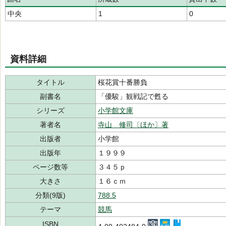
中央
1
0
資料詳細
タイトル
桜花賞十番勝負
副書名
「優駿」観戦記で甦る
シリーズ
小学館文庫
著者名
寺山 修司〔ほか〕著
出版者
小学館
出版年
１９９９
ページ数等
３４５ｐ
大きさ
１６ｃｍ
分類(9版)
788.5
テーマ
競馬
ISBN