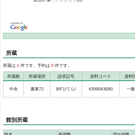
の0.0
所蔵
所蔵は
1
件です。予約は
0
件です。
所蔵館
所蔵場所
請求記号
資料コード
資料
中央
書庫72
B/F1/てら/
4399043680
一般
館別所蔵
館名
所蔵数
貸出中数