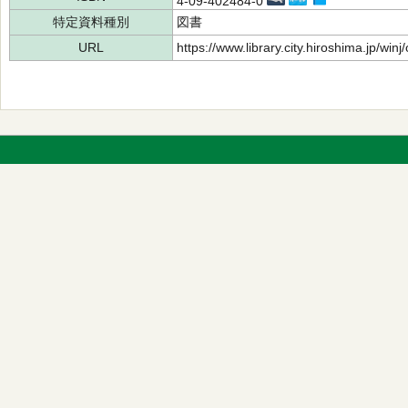
4-09-402484-0
特定資料種別
図書
URL
https://www.library.city.hiroshima.jp/wi