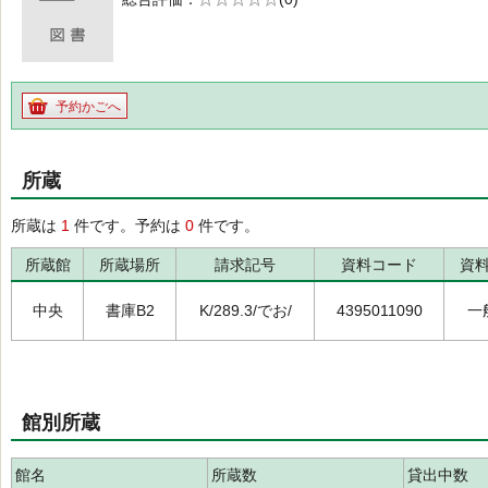
の0.0
予約かごへ
所蔵
所蔵は
1
件です。予約は
0
件です。
所蔵館
所蔵場所
請求記号
資料コード
資
中央
書庫B2
K/289.3/でお/
4395011090
一
館別所蔵
館名
所蔵数
貸出中数