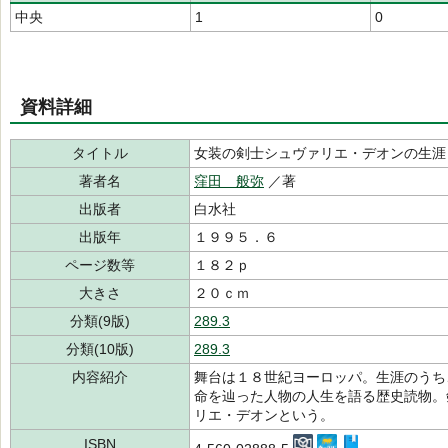
中央
1
0
資料詳細
タイトル
女装の剣士シュヴァリエ・デオンの生涯
著者名
窪田 般弥
／著
出版者
白水社
出版年
１９９５．６
ページ数等
１８２ｐ
大きさ
２０ｃｍ
分類(9版)
289.3
分類(10版)
289.3
内容紹介
舞台は１８世紀ヨーロッパ。生涯のうち
命を辿った人物の人生を語る歴史読物。
リエ・デオンという。
ISBN