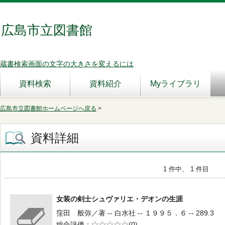
広島市立図書館
蔵書検索画面の文字の大きさを変えるには
資料検索
資料紹介
Myライブラリ
広島市立図書館ホームページへ戻る
>
資料詳細
1 件中、 1 件目
女装の剣士シュヴァリエ・デオンの生涯
窪田 般弥／著 -- 白水社 -- １９９５．６ -- 289.3
総合評価
5段階評価
(0)