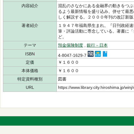
内容紹介
混乱のさなかにある金融界の動きをつぶ
るよう最新情報を盛り込み、併せて最悪
しく解説する。２０００年刊の改訂新版
著者紹介
１９４７年福島県生まれ。『日刊政経速
筆・評論活動に専念している。著書に「
ど。
テーマ
預金保険制度
,
銀行－日本
ISBN
4-8047-1629-7
定価
￥１６００
本体価格
￥１６００
特定資料種別
図書
URL
https://www.library.city.hiroshima.jp/wi