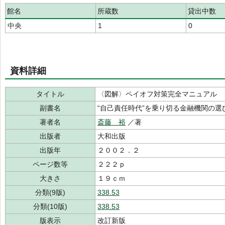
館名
所蔵数
貸出中数
中央
1
0
資料詳細
タイトル
〈図解〉ペイオフ対策完全マニュアル
副書名
“自己責任時代”を乗り切る金融機関の選
著者名
斎藤 裕
／著
出版者
大和出版
出版年
２００２．２
ページ数等
２２２ｐ
大きさ
１９ｃｍ
分類(9版)
338.53
分類(10版)
338.53
版表示
改訂新版