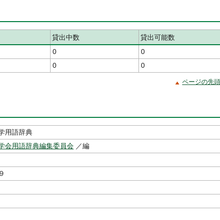
貸出中数
貸出可能数
0
0
0
0
ページの先
学用語辞典
学会用語辞典編集委員会
／編
９