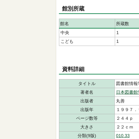
館別所蔵
館名
所蔵数
中央
1
こども
1
資料詳細
タイトル
図書館情報
著者名
日本図書館
出版者
丸善
出版年
１９９７．
ページ数等
２４４ｐ
大きさ
２２ｃｍ
分類(9版)
010.33