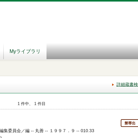
Myライブラリ
詳細蔵書検
1 件中、 1 件目
典
禁帯出
員会／編 -- 丸善 -- １９９７．９ -- 010.33
)