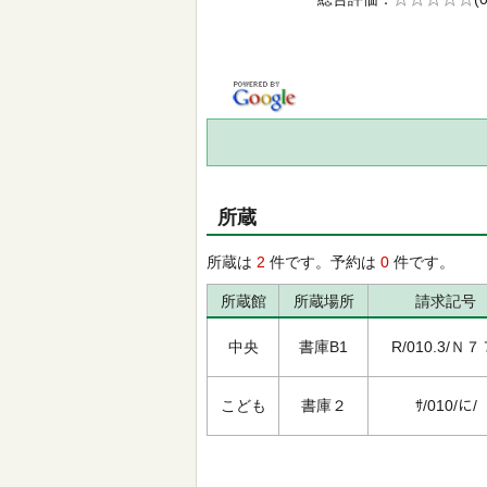
の0.0
所蔵
所蔵は
2
件です。予約は
0
件です。
所蔵館
所蔵場所
請求記号
中央
書庫B1
R/010.3/Ｎ７
こども
書庫２
ｻ/010/に/