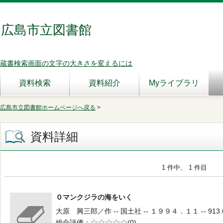
広島市立図書館
蔵書検索画面の文字の大きさを変えるには
資料検索
資料紹介
Myライブラリ
広島市立図書館ホームページへ戻る
>
資料詳細
1 件中、 1 件目
０マンクジラの海をいく
大原 興三郎／作 -- 国土社 -- １９９４．１１ -- 913.
総合評価
5段階評価
(0)