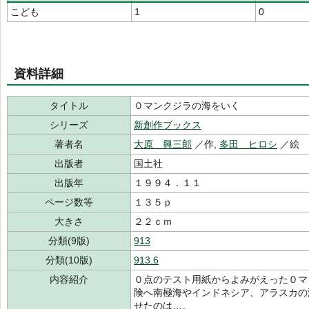
こども
1
0
資料詳細
タイトル
０マンクジラの海をいく
シリーズ
新創作ブックス
著者名
大原 興三郎
／作,
多田 ヒロシ
／絵
出版者
国土社
出版年
１９９４．１１
ページ数等
１３５ｐ
大きさ
２２ｃｍ
分類(9版)
913
分類(10版)
913.6
内容紹介
０点のテスト用紙からよみがえった０マ
険へ南極海やインドネシア、アラスカの
せたのは…。