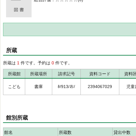
の0.0
所蔵
所蔵は
1
件です。予約は
0
件です。
所蔵館
所蔵場所
請求記号
資料コード
資料
こども
書庫
ﾎ/913/お/
2394067029
児童
館別所蔵
館名
所蔵数
貸出中数