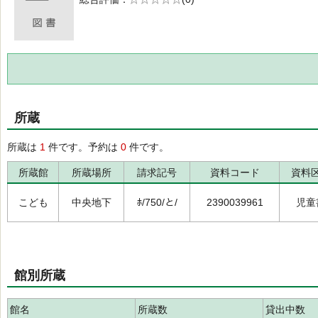
の0.0
所蔵
所蔵は
1
件です。予約は
0
件です。
所蔵館
所蔵場所
請求記号
資料コード
資料
こども
中央地下
ﾎ/750/と/
2390039961
児童
館別所蔵
館名
所蔵数
貸出中数