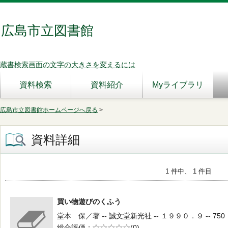
広島市立図書館
蔵書検索画面の文字の大きさを変えるには
資料検索
資料紹介
Myライブラリ
広島市立図書館ホームページへ戻る
>
資料詳細
1 件中、 1 件目
買い物遊びのくふう
堂本 保／著 -- 誠文堂新光社 -- １９９０．９ -- 750
総合評価
5段階評価
(0)