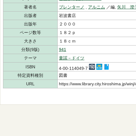
著者名
ブレンターノ
,
アルニム
／編,
矢川 澄
出版者
岩波書店
出版年
２０００
ページ数等
１８２ｐ
大きさ
１８ｃｍ
分類(9版)
941
テーマ
童謡－ドイツ
ISBN
4-00-114049-7
特定資料種別
図書
URL
https://www.library.city.hiroshima.jp/wi