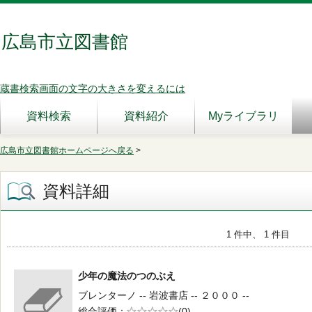
広島市立図書館
蔵書検索画面の文字の大きさを変えるには
資料検索
資料紹介
Myライブラリ
広島市立図書館ホームページへ戻る
>
資料詳細
1 件中、 1 件目
少年の魔法のつのぶえ
ブレンターノ -- 岩波書店 -- ２０００ --
総合評価
5段階評価
(0)