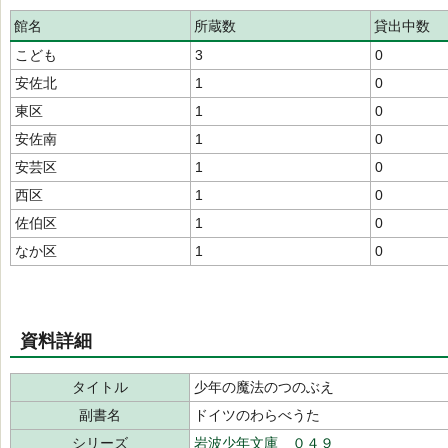
館名
所蔵数
貸出中数
こども
3
0
安佐北
1
0
東区
1
0
安佐南
1
0
安芸区
1
0
西区
1
0
佐伯区
1
0
なか区
1
0
資料詳細
タイトル
少年の魔法のつのぶえ
副書名
ドイツのわらべうた
シリーズ
岩波少年文庫 ０４９