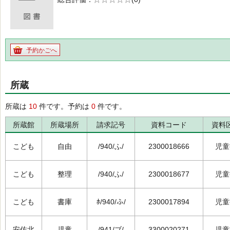
の0.0
予約かごへ
所蔵
所蔵は
10
件です。予約は
0
件です。
所蔵館
所蔵場所
請求記号
資料コード
資料
こども
自由
/940/ふ/
2300018666
児童
こども
整理
/940/ふ/
2300018677
児童
こども
書庫
ﾎ/940/ふ/
2300017894
児童
安佐北
児童
/941/ブ/
3300020271
児童