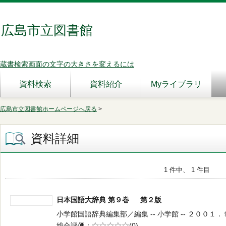
広島市立図書館
蔵書検索画面の文字の大きさを変えるには
資料検索
資料紹介
Myライブラリ
広島市立図書館ホームページへ戻る
>
資料詳細
1 件中、 1 件目
日本国語大辞典 第９巻 第２版
小学館国語辞典編集部／編集 -- 小学館 -- ２００１．９ -
総合評価
5段階評価
(0)