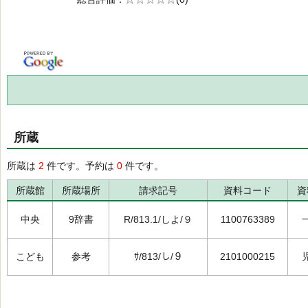
の0.0
所蔵
所蔵は
2
件です。予約は
0
件です。
所蔵館
所蔵場所
請求記号
資料コード
資
中央
9辞書
R/813.1/しよ/９
1100763389
こども
参考
ｻ/813/し/９
2101000215