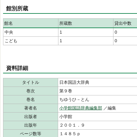
館別所蔵
館名
所蔵数
貸出中数
中央
1
0
こども
1
0
資料詳細
タイトル
日本国語大辞典
巻次
第９巻
巻名
ちゆうひ－とん
著者名
小学館国語辞典編集部
／編集
出版者
小学館
出版年
２００１．９
ページ数等
１４８５ｐ