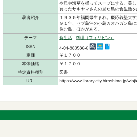
や貝や海草を捕ってスープにする。美し
買ったサキヤマさんの見た島の食生活を
著者紹介
１９３５年福岡県生まれ。慶応義塾大学
９１年、セブ島沖の小島カオハガン島に
住む島」ほかがある。
テーマ
食生活
,
料理（フィリピン）
ISBN
4-04-883586-6
定価
￥１７００
本体価格
￥１７００
特定資料種別
図書
URL
https://www.library.city.hiroshima.jp/wi