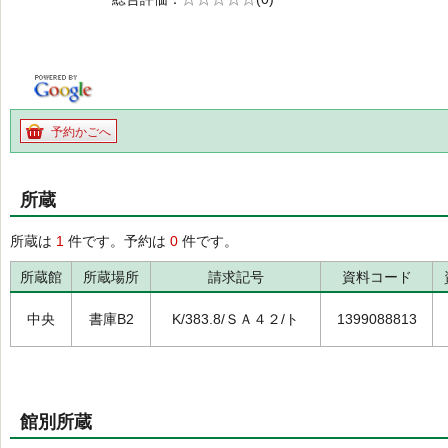
の0.0
予約かごへ
所蔵
所蔵は
1
件です。予約は
0
件です。
所蔵館
所蔵場所
請求記号
資料コード
中央
書庫B2
K/383.8/ＳＡ４２/ト
1399088813
館別所蔵