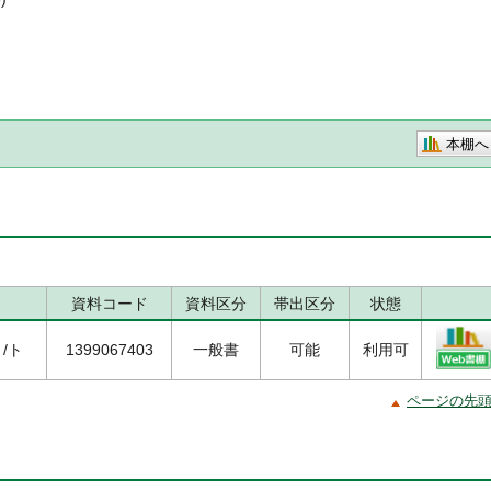
本棚へ
資料コード
資料区分
帯出区分
状態
７/ト
1399067403
一般書
可能
利用可
ページの先