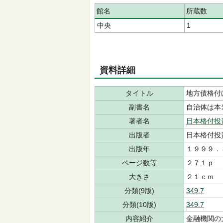
館名
所蔵数
中央
1
資料詳細
タイトル
地方債格付
副書名
自治体は本
著者名
日本格付投
出版者
日本格付投
出版年
１９９９．
ページ数等
２７１ｐ
大きさ
２１ｃｍ
分類(9版)
349.7
分類(10版)
349.7
内容紹介
金融機関の