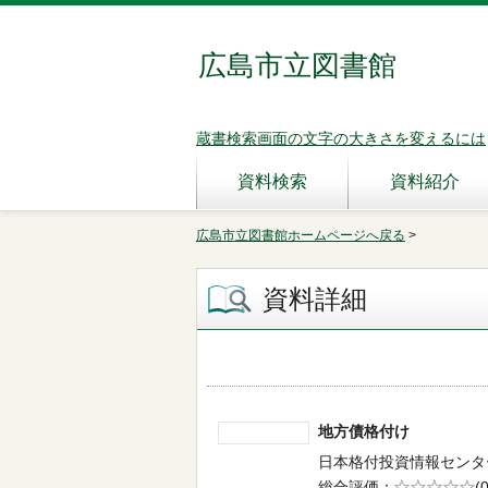
広島市立図書館
蔵書検索画面の文字の大きさを変えるには
資料検索
資料紹介
広島市立図書館ホームページへ戻る
>
資料詳細
地方債格付け
日本格付投資情報センター／編
総合評価
5段階評価
(0