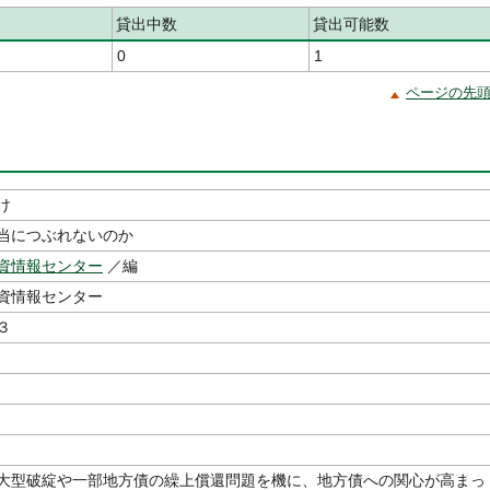
貸出中数
貸出可能数
0
1
ページの先
け
当につぶれないのか
資情報センター
／編
資情報センター
３
大型破綻や一部地方債の繰上償還問題を機に、地方債への関心が高まっ