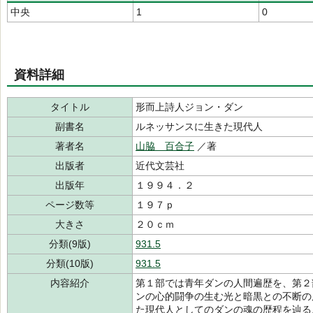
中央
1
0
資料詳細
タイトル
形而上詩人ジョン・ダン
副書名
ルネッサンスに生きた現代人
著者名
山脇 百合子
／著
出版者
近代文芸社
出版年
１９９４．２
ページ数等
１９７ｐ
大きさ
２０ｃｍ
分類(9版)
931.5
分類(10版)
931.5
内容紹介
第１部では青年ダンの人間遍歴を、第２
ンの心的闘争の生む光と暗黒との不断の
た現代人としてのダンの魂の歴程を辿る