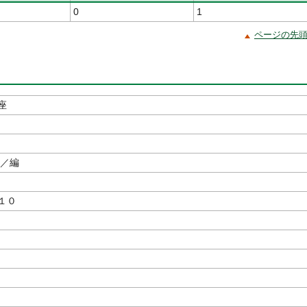
0
1
ページの先
座
／編
１０