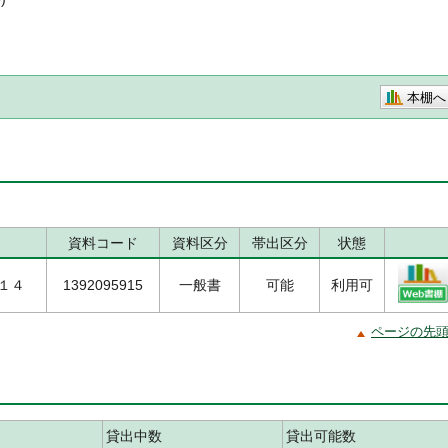
本棚へ
資料コード
資料区分
帯出区分
状態
/１４
1392095915
一般書
可能
利用可
ページの先
貸出中数
貸出可能数