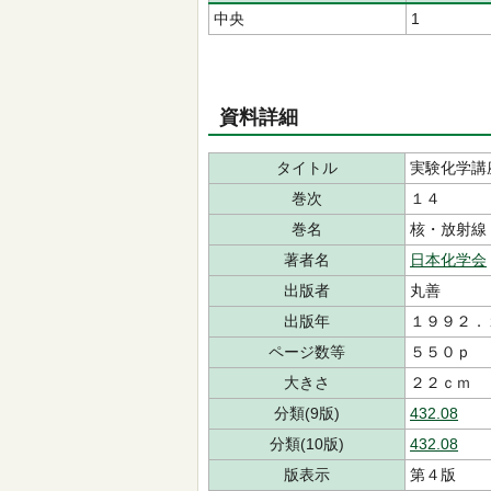
中央
1
資料詳細
タイトル
実験化学講
巻次
１４
巻名
核・放射線
著者名
日本化学会
出版者
丸善
出版年
１９９２．
ページ数等
５５０ｐ
大きさ
２２ｃｍ
分類(9版)
432.08
分類(10版)
432.08
版表示
第４版