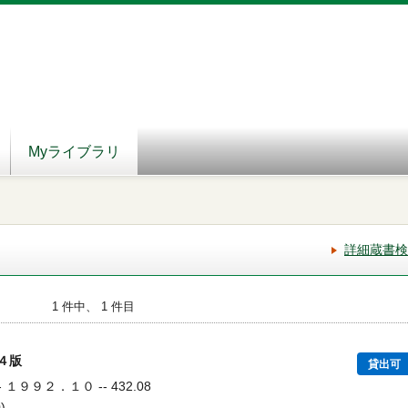
Myライブラリ
詳細蔵書検
1 件中、 1 件目
４版
貸出可
 １９９２．１０ -- 432.08
)