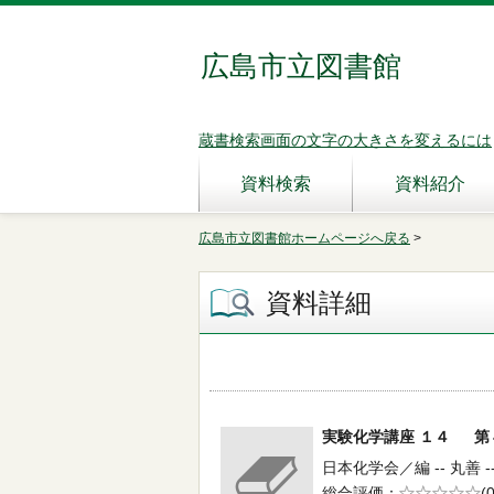
広島市立図書館
蔵書検索画面の文字の大きさを変えるには
資料検索
資料紹介
広島市立図書館ホームページへ戻る
>
資料詳細
実験化学講座 １４ 第
日本化学会／編 -- 丸善 --
総合評価
5段階評価
(0