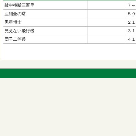
敵中横断三百里
７～
亜細亜の曙
５９
黒星博士
２１
見えない飛行機
３１
団子二等兵
４１