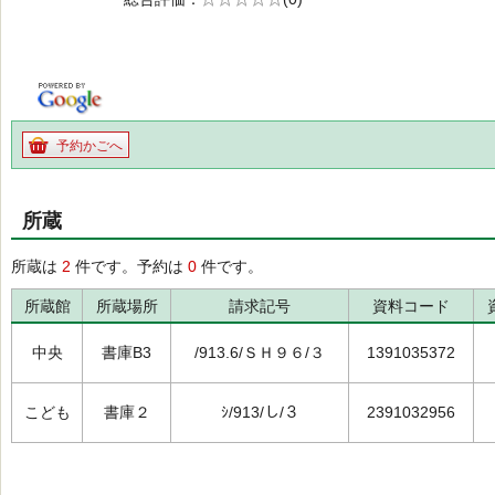
の0.0
予約かごへ
所蔵
所蔵は
2
件です。予約は
0
件です。
所蔵館
所蔵場所
請求記号
資料コード
中央
書庫B3
/913.6/ＳＨ９６/３
1391035372
こども
書庫２
ｼ/913/し/３
2391032956