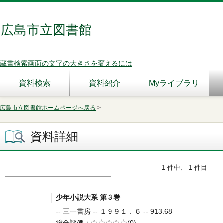
広島市立図書館
蔵書検索画面の文字の大きさを変えるには
資料検索
資料紹介
Myライブラリ
広島市立図書館ホームページへ戻る
>
資料詳細
1 件中、 1 件目
少年小説大系 第３巻
-- 三一書房 -- １９９１．６ -- 913.68
総合評価
5段階評価
(0)