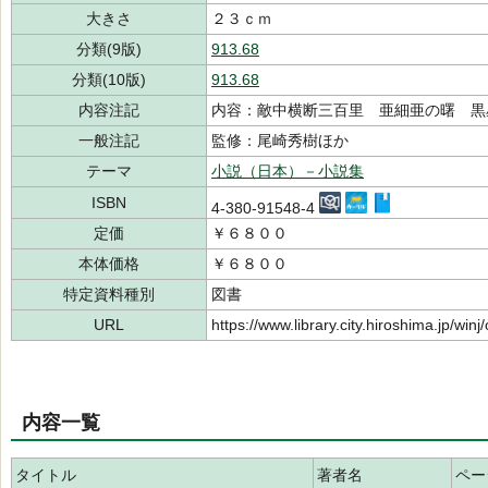
大きさ
２３ｃｍ
分類(9版)
913.68
分類(10版)
913.68
内容注記
内容：敵中横断三百里 亜細亜の曙 黒
一般注記
監修：尾崎秀樹ほか
テーマ
小説（日本）－小説集
ISBN
4-380-91548-4
定価
￥６８００
本体価格
￥６８００
特定資料種別
図書
URL
https://www.library.city.hiroshima.jp/wi
内容一覧
タイトル
著者名
ペー