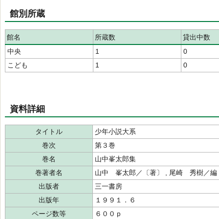
館別所蔵
館名
所蔵数
貸出中数
中央
1
0
こども
1
0
資料詳細
タイトル
少年小説大系
巻次
第３巻
巻名
山中峯太郎集
巻著者名
山中 峯太郎／〔著〕 , 尾崎 秀樹／
出版者
三一書房
出版年
１９９１．６
ページ数等
６００ｐ