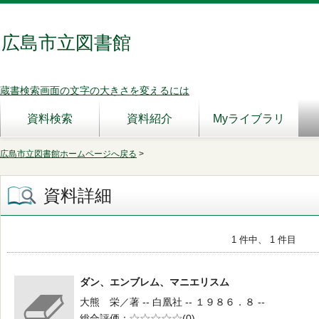
広島市立図書館
蔵書検索画面の文字の大きさを変えるには
資料検索
資料紹介
Myライブラリ
広島市立図書館ホームページへ戻る
>
資料詳細
1 件中、 1 件目
ダン、エンブレム、マニエリスム
大熊 栄／著 -- 白凰社 -- １９８６．８ --
総合評価
5段階評価
(0)