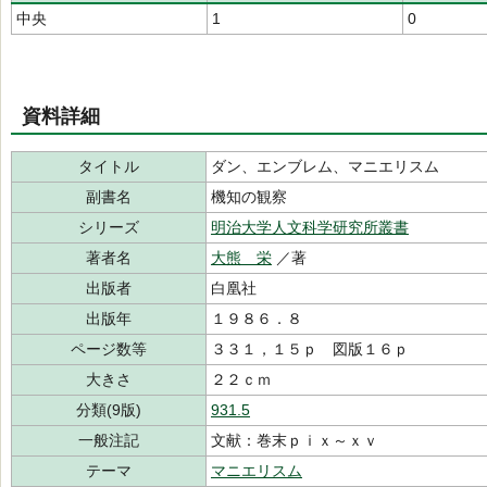
中央
1
0
資料詳細
タイトル
ダン、エンブレム、マニエリスム
副書名
機知の観察
シリーズ
明治大学人文科学研究所叢書
著者名
大熊 栄
／著
出版者
白凰社
出版年
１９８６．８
ページ数等
３３１，１５ｐ 図版１６ｐ
大きさ
２２ｃｍ
分類(9版)
931.5
一般注記
文献：巻末ｐｉｘ～ｘｖ
テーマ
マニエリスム