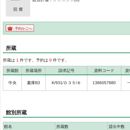
の0.0
予約かごへ
所蔵
所蔵は
1
件です。予約は
0
件です。
所蔵館
所蔵場所
請求記号
資料コード
資
中央
書庫B3
K/931/Ｄ３５/キ
1386057880
館別所蔵
館名
所蔵数
貸出中数