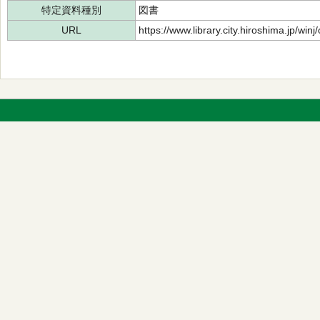
特定資料種別
図書
URL
https://www.library.city.hiroshima.jp/wi