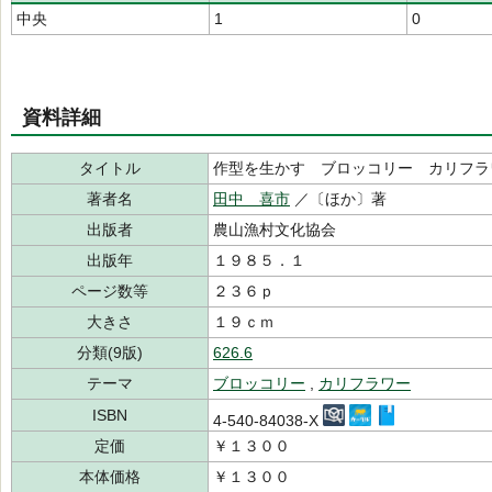
中央
1
0
資料詳細
タイトル
作型を生かす ブロッコリー カリフラ
著者名
田中 喜市
／〔ほか〕著
出版者
農山漁村文化協会
出版年
１９８５．１
ページ数等
２３６ｐ
大きさ
１９ｃｍ
分類(9版)
626.6
テーマ
ブロッコリー
,
カリフラワー
ISBN
4-540-84038-X
定価
￥１３００
本体価格
￥１３００