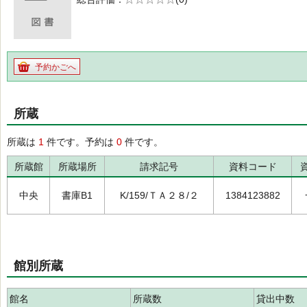
の0.0
予約かごへ
所蔵
所蔵は
1
件です。予約は
0
件です。
所蔵館
所蔵場所
請求記号
資料コード
中央
書庫B1
K/159/ＴＡ２８/２
1384123882
館別所蔵
館名
所蔵数
貸出中数