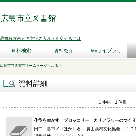
広島市立図書館
蔵書検索画面の文字の大きさを変えるには
資料検索
資料紹介
Myライブラリ
広島市立図書館ホームページへ戻る
>
資料詳細
1 件中、 1 件目
作型を生かす ブロッコリー カリフラワーのつ
田中 喜市／〔ほか〕著 -- 農山漁村文化協会 -- １９８
総合評価
5段階評価
(0)