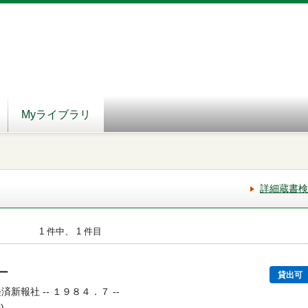
Myライブラリ
詳細蔵書検
1 件中、 1 件目
ター
貸出可
済新報社 -- １９８４．７ --
)