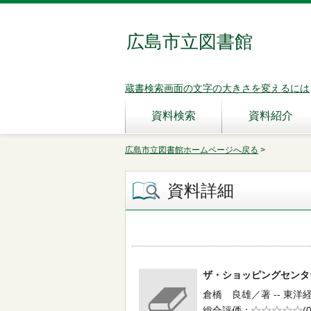
広島市立図書館
蔵書検索画面の文字の大きさを変えるには
資料検索
資料紹介
広島市立図書館ホームページへ戻る
>
資料詳細
ザ・ショッピングセン
倉橋 良雄／著 -- 東洋経
総合評価
5段階評価
(0