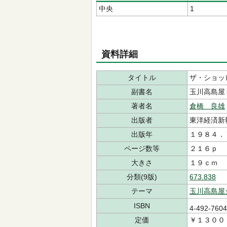
中央
1
資料詳細
タイトル
ザ・ショッ
副書名
玉川高島屋
著者名
倉橋 良雄
出版者
東洋経済新
出版年
１９８４．
ページ数等
２１６ｐ
大きさ
１９ｃｍ
分類(9版)
673.838
テーマ
玉川高島屋
ISBN
4-492-760
定価
￥１３００