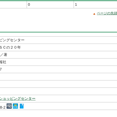
0
1
ページの先
ピングセンター
ＳＣの２０年
／著
報社
７
ショッピングセンター
48-2