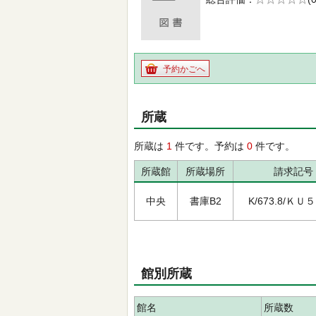
の0.0
予約かごへ
所蔵
所蔵は
1
件です。予約は
0
件です。
所蔵館
所蔵場所
請求記号
中央
書庫B2
K/673.8/ＫＵ
館別所蔵
館名
所蔵数