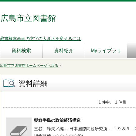
広島市立図書館
蔵書検索画面の文字の大きさを変えるには
資料検索
資料紹介
Myライブラリ
広島市立図書館ホームページへ戻る
>
資料詳細
1 件中、 1 件目
朝鮮半島の政治経済構造
三谷 静夫／編 -- 日本国際問題研究所 -- １９８３．３
総合評価
5段階評価
(0)