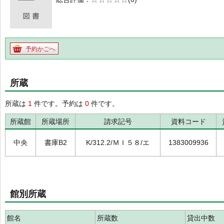
の0.0
予約かごへ
所蔵
所蔵は
1
件です。予約は
0
件です。
所蔵館
所蔵場所
請求記号
資料コード
中央
書庫B2
K/312.2/ＭＩ５８/エ
1383009936
館別所蔵
館名
所蔵数
貸出中数