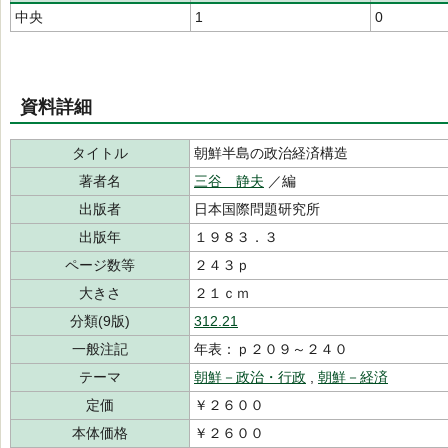
中央
1
0
資料詳細
タイトル
朝鮮半島の政治経済構造
著者名
三谷 静夫
／編
出版者
日本国際問題研究所
出版年
１９８３．３
ページ数等
２４３ｐ
大きさ
２１ｃｍ
分類(9版)
312.21
一般注記
年表：ｐ２０９～２４０
テーマ
朝鮮－政治・行政
,
朝鮮－経済
定価
￥２６００
本体価格
￥２６００