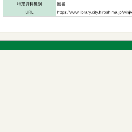
特定資料種別
図書
URL
https://www.library.city.hiroshima.jp/wi