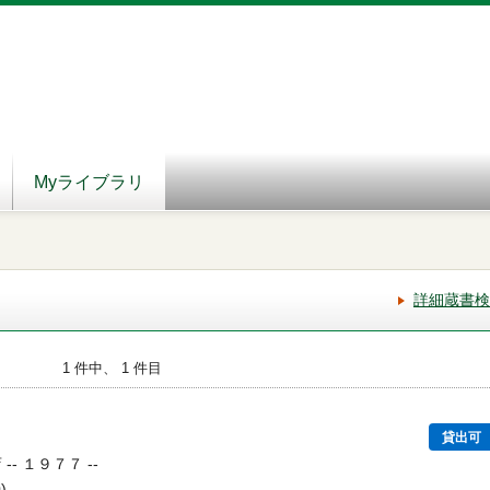
Myライブラリ
詳細蔵書検
1 件中、 1 件目
貸出可
-- １９７７ --
)