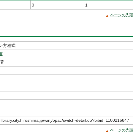
0
1
ページの先
ン方程式
書
／著
.library.city.hiroshima.jp/winj/opac/switch-detail.do?bibid=1100216847
ページの先