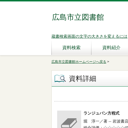
広島市立図書館
蔵書検索画面の文字の大きさを変えるには
資料検索
資料紹介
広島市立図書館ホームページへ戻る
>
資料詳細
ランジュバン方程式
堀 淳一／著 -- 岩波書店 
総合評価
5段階評価
(0