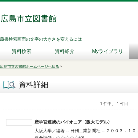
広島市立図書館
蔵書検索画面の文字の大きさを変えるには
資料検索
資料紹介
Myライブラリ
広島市立図書館ホームページへ戻る
>
資料詳細
1 件中、 1 件目
産学官連携のパイオニア〈阪大モデル〉
大阪大学／編著 -- 日刊工業新聞社 -- ２００３．１０ --
総合評価
5段階評価
(0)