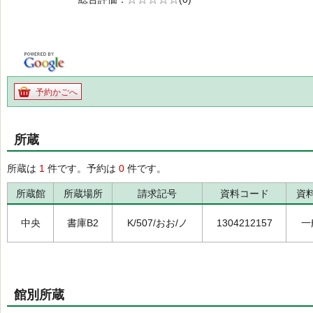
の0.0
予約かごへ
所蔵
所蔵は
1
件です。予約は
0
件です。
所蔵館
所蔵場所
請求記号
資料コード
資
中央
書庫B2
K/507/おお/ノ
1304212157
一
館別所蔵