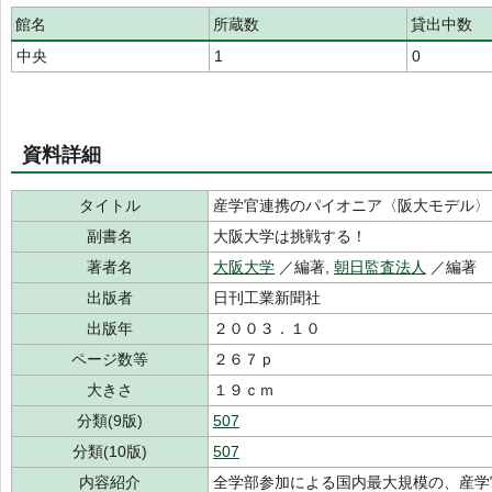
館名
所蔵数
貸出中数
中央
1
0
資料詳細
タイトル
産学官連携のパイオニア〈阪大モデル〉
副書名
大阪大学は挑戦する！
著者名
大阪大学
／編著,
朝日監査法人
／編著
出版者
日刊工業新聞社
出版年
２００３．１０
ページ数等
２６７ｐ
大きさ
１９ｃｍ
分類(9版)
507
分類(10版)
507
内容紹介
全学部参加による国内最大規模の、産学