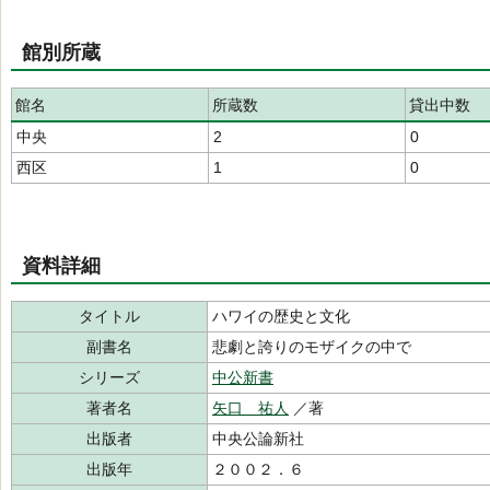
館別所蔵
館名
所蔵数
貸出中数
中央
2
0
西区
1
0
資料詳細
タイトル
ハワイの歴史と文化
副書名
悲劇と誇りのモザイクの中で
シリーズ
中公新書
著者名
矢口 祐人
／著
出版者
中央公論新社
出版年
２００２．６