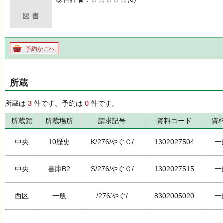
の0.0
予約かごへ
所蔵
所蔵は
3
件です。予約は
0
件です。
所蔵館
所蔵場所
請求記号
資料コード
資
中央
10歴史
K/276/やぐＣ/
1302027504
一
中央
書庫B2
S/276/やぐＣ/
1302027515
一
西区
一般
/276/やぐ/
8302005020
一