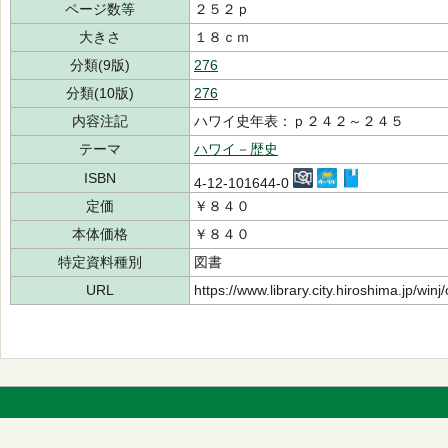
ページ数等
２５２ｐ
大きさ
１８ｃｍ
分類(9版)
276
分類(10版)
276
内容注記
ハワイ史年表：ｐ２４２～２４５
テーマ
ハワイ－歴史
ISBN
4-12-101644-0
定価
￥８４０
本体価格
￥８４０
特定資料種別
図書
URL
https://www.library.city.hiroshima.jp/wi