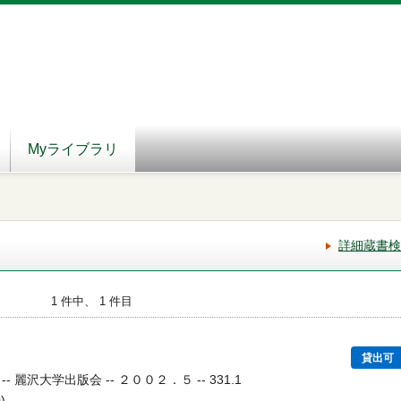
Myライブラリ
詳細蔵書検
1 件中、 1 件目
貸出可
麗沢大学出版会 -- ２００２．５ -- 331.1
)