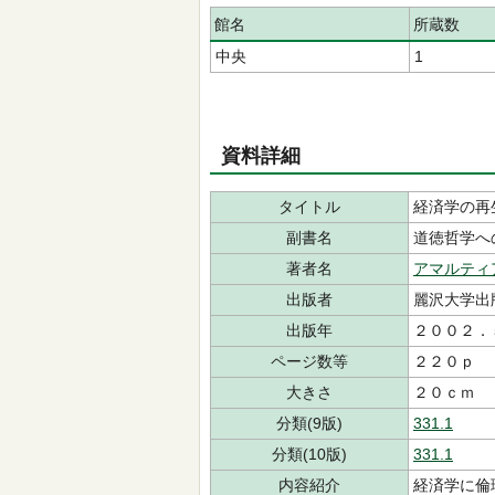
館名
所蔵数
中央
1
資料詳細
タイトル
経済学の再
副書名
道徳哲学へ
著者名
アマルティ
出版者
麗沢大学出
出版年
２００２．
ページ数等
２２０ｐ
大きさ
２０ｃｍ
分類(9版)
331.1
分類(10版)
331.1
内容紹介
経済学に倫