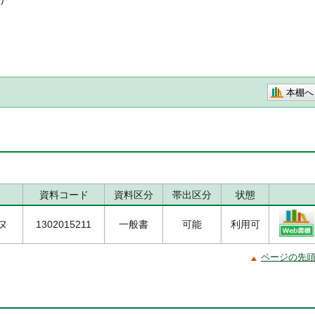
本棚へ
資料コード
資料区分
帯出区分
状態
/ヌ
1302015211
一般書
可能
利用可
ページの先