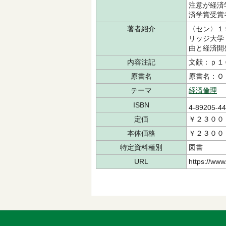
注意が経済
済学賞受賞
著者紹介
〈セン〉１
リッジ大学
由と経済開
内容注記
文献：ｐ１
原書名
原書名：Ｏ
テーマ
経済倫理
ISBN
4-89205-4
定価
￥２３００
本体価格
￥２３００
特定資料種別
図書
URL
https://www