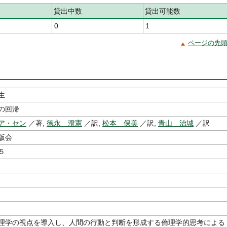
貸出中数
貸出可能数
0
1
ページの先
生
の回帰
ア・セン
／著,
徳永 澄憲
／訳,
松本 保美
／訳,
青山 治城
／訳
版会
５
理学の視点を導入し、人間の行動と判断を形成する倫理学的思考による