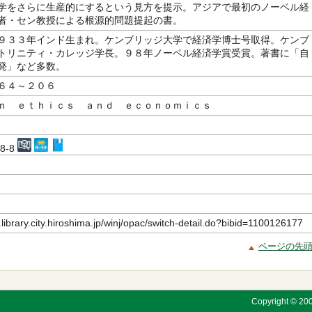
学をさらに生産的にするという見方を提示。アジアで最初のノーベル経
者・セン教授による根源的問題提起の書。
９３３年インド生まれ。ケンブリッジ大学で経済学博士号取得。ケンブ
トリニティ・カレッジ学長。９８年ノーベル経済学賞受賞。著書に「自
発」など多数。
６４～２０６
ｎ ｅｔｈｉｃｓ ａｎｄ ｅｃｏｎｏｍｉｃｓ
48-8
.library.city.hiroshima.jp/winj/opac/switch-detail.do?bibid=1100126177
ページの先
Copyright © 200