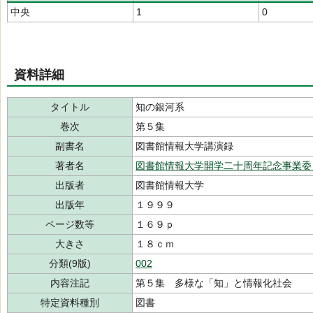
中央
1
0
資料詳細
タイトル
知の銀河系
巻次
第５集
副書名
図書館情報大学講演録
著者名
図書館情報大学開学二十周年記念事業委
出版者
図書館情報大学
出版年
１９９９
ページ数等
１６９ｐ
大きさ
１８ｃｍ
分類(9版)
002
内容注記
第５集 多様な「知」と情報化社会
特定資料種別
図書