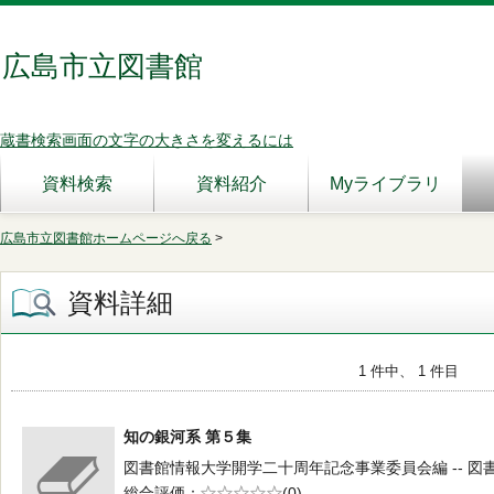
広島市立図書館
蔵書検索画面の文字の大きさを変えるには
資料検索
資料紹介
Myライブラリ
広島市立図書館ホームページへ戻る
>
資料詳細
1 件中、 1 件目
知の銀河系 第５集
図書館情報大学開学二十周年記念事業委員会編 -- 図書館情
総合評価
5段階評価
(0)