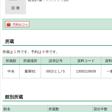
の0.0
予約かごへ
所蔵
所蔵は
1
件です。予約は
0
件です。
所蔵館
所蔵場所
請求記号
資料コード
資料
中央
書庫B1
/002/とし/５
1300219509
一
館別所蔵
館名
所蔵数
貸出中数