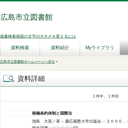
広島市立図書館
蔵書検索画面の文字の大きさを変えるには
資料検索
資料紹介
Myライブラリ
広島市立図書館ホームページへ戻る
>
資料詳細
1 件中、 1 件目
南極条約体制と国際法
池島 大策／著 -- 慶応義塾大学出版会 -- ２０００．１１ 
総合評価
5段階評価
(0)