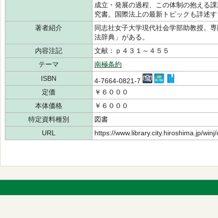
成立・発展の過程、この体制の抱える課
究書。国際法上の最新トピックも詳述す
著者紹介
同志社女子大学現代社会学部助教授。専
法辞典」がある。
内容注記
文献：ｐ４３１～４５５
テーマ
南極条約
ISBN
4-7664-0821-7
定価
￥６０００
本体価格
￥６０００
特定資料種別
図書
URL
https://www.library.city.hiroshima.jp/wi