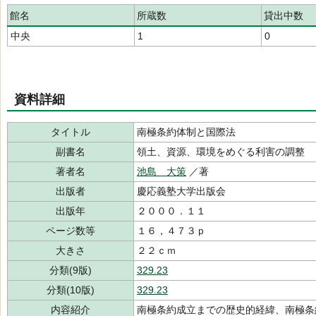
館名
所蔵数
貸出中数
中央
1
0
資料詳細
タイトル
南極条約体制と国際法
副書名
領土、資源、環境をめぐる利害の調整
著者名
池島 大策
／著
出版者
慶応義塾大学出版会
出版年
２０００．１１
ページ数等
１６，４７３ｐ
大きさ
２２ｃｍ
分類(9版)
329.23
分類(10版)
329.23
内容紹介
南極条約成立までの歴史的経緯、南極条