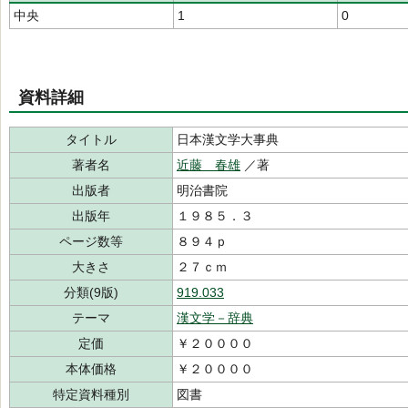
中央
1
0
資料詳細
タイトル
日本漢文学大事典
著者名
近藤 春雄
／著
出版者
明治書院
出版年
１９８５．３
ページ数等
８９４ｐ
大きさ
２７ｃｍ
分類(9版)
919.033
テーマ
漢文学－辞典
定価
￥２００００
本体価格
￥２００００
特定資料種別
図書