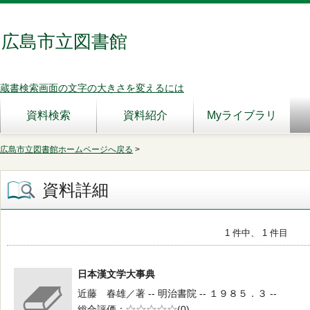
広島市立図書館
蔵書検索画面の文字の大きさを変えるには
資料検索
資料紹介
Myライブラリ
広島市立図書館ホームページへ戻る
>
資料詳細
1 件中、 1 件目
日本漢文学大事典
近藤 春雄／著 -- 明治書院 -- １９８５．３ --
総合評価
5段階評価
(0)