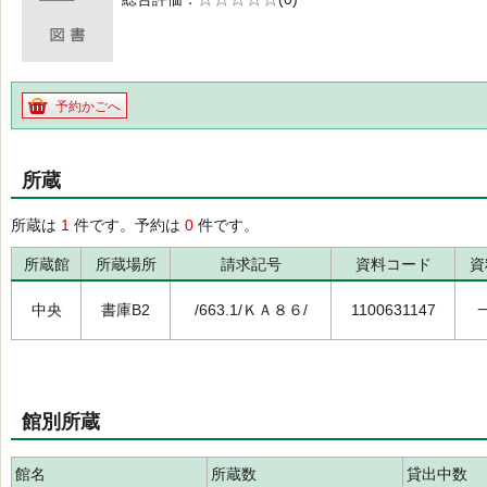
の0.0
予約かごへ
所蔵
所蔵は
1
件です。予約は
0
件です。
所蔵館
所蔵場所
請求記号
資料コード
資
中央
書庫B2
/663.1/ＫＡ８６/
1100631147
館別所蔵
館名
所蔵数
貸出中数