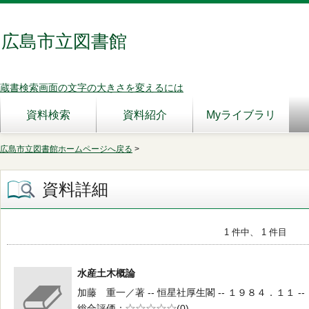
広島市立図書館
蔵書検索画面の文字の大きさを変えるには
資料検索
資料紹介
Myライブラリ
広島市立図書館ホームページへ戻る
>
資料詳細
1 件中、 1 件目
水産土木概論
加藤 重一／著 -- 恒星社厚生閣 -- １９８４．１１ --
総合評価
5段階評価
(0)