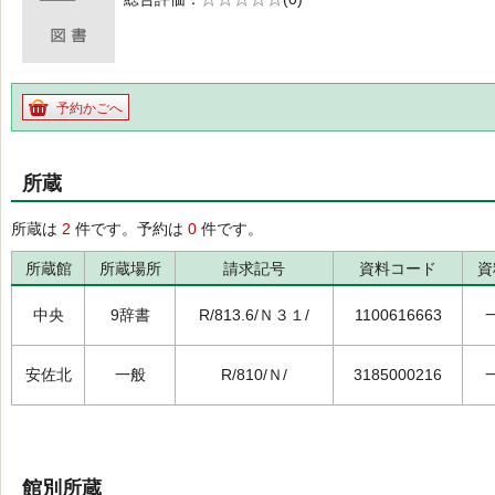
の0.0
予約かごへ
所蔵
所蔵は
2
件です。予約は
0
件です。
所蔵館
所蔵場所
請求記号
資料コード
資
中央
9辞書
R/813.6/Ｎ３１/
1100616663
安佐北
一般
R/810/Ｎ/
3185000216
館別所蔵