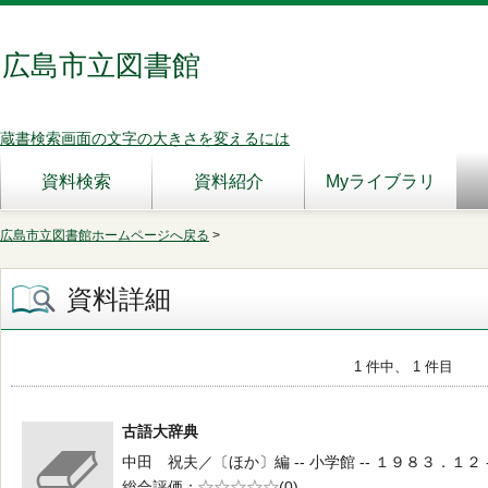
広島市立図書館
蔵書検索画面の文字の大きさを変えるには
資料検索
資料紹介
Myライブラリ
広島市立図書館ホームページへ戻る
>
資料詳細
1 件中、 1 件目
古語大辞典
中田 祝夫／〔ほか〕編 -- 小学館 -- １９８３．１２ -
総合評価
5段階評価
(0)