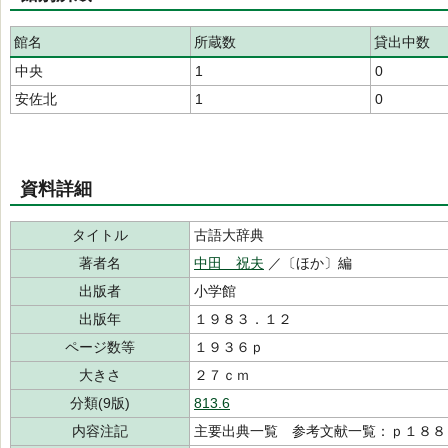
館名
所蔵数
貸出中数
中央
1
0
安佐北
1
0
資料詳細
タイトル
古語大辞典
著者名
中田 祝夫
／〔ほか〕編
出版者
小学館
出版年
１９８３．１２
ページ数等
１９３６ｐ
大きさ
２７ｃｍ
分類(9版)
813.6
内容注記
主要出典一覧 参考文献一覧：ｐ１８８