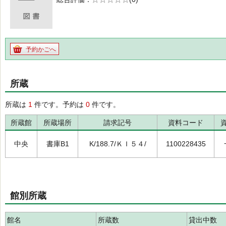
の0.0
予約かごへ
所蔵
所蔵は
1
件です。予約は
0
件です。
所蔵館
所蔵場所
請求記号
資料コード
中央
書庫B1
K/188.7/ＫＩ５４/
1100228435
館別所蔵
館名
所蔵数
貸出中数