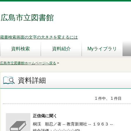
広島市立図書館
蔵書検索画面の文字の大きさを変えるには
資料検索
資料紹介
Myライブラリ
広島市立図書館ホームページへ戻る
>
資料詳細
1 件中、 1 件目
正信偈に聞く
桐渓 順忍／著 -- 教育新潮社 -- １９６３ --
総合評価
5段階評価
(0)