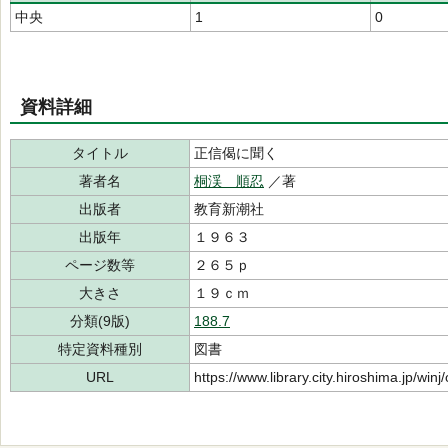
中央
1
0
資料詳細
タイトル
正信偈に聞く
著者名
桐渓 順忍
／著
出版者
教育新潮社
出版年
１９６３
ページ数等
２６５ｐ
大きさ
１９ｃｍ
分類(9版)
188.7
特定資料種別
図書
URL
https://www.library.city.hiroshima.jp/wi