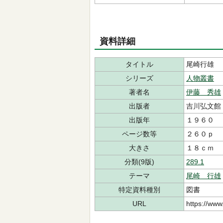
資料詳細
タイトル
尾崎行雄
シリーズ
人物叢書
著者名
伊藤 秀雄
出版者
吉川弘文館
出版年
１９６０
ページ数等
２６０ｐ
大きさ
１８ｃｍ
分類(9版)
289.1
テーマ
尾崎 行雄
特定資料種別
図書
URL
https://www