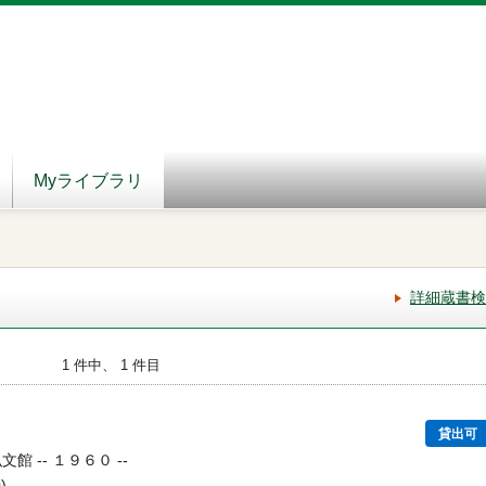
Myライブラリ
詳細蔵書検
1 件中、 1 件目
貸出可
館 -- １９６０ --
)