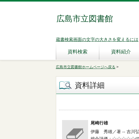
広島市立図書館
蔵書検索画面の文字の大きさを変えるには
資料検索
資料紹介
広島市立図書館ホームページへ戻る
>
資料詳細
尾崎行雄
伊藤 秀雄／著 -- 吉川弘文
総合評価
5段階評価
(0