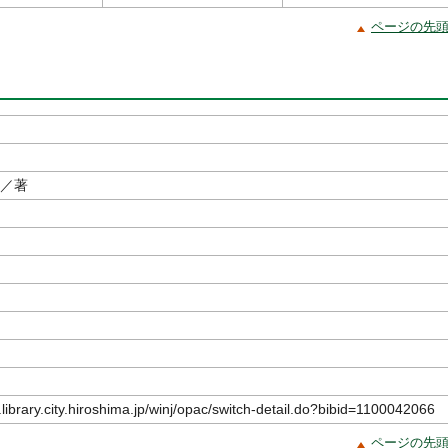
ページの先
／著
.library.city.hiroshima.jp/winj/opac/switch-detail.do?bibid=1100042066
ページの先