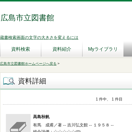
広島市立図書館
蔵書検索画面の文字の大きさを変えるには
資料検索
資料紹介
Myライブラリ
広島市立図書館ホームページへ戻る
>
資料詳細
1 件中、 1 件目
高島秋帆
有馬 成甫／著 -- 吉川弘文館 -- １９５８ --
総合評価
5段階評価
(0)