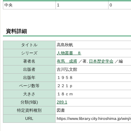
中央
1
0
資料詳細
タイトル
高島秋帆
シリーズ
人物叢書 ８
著者名
有馬 成甫
／著,
日本歴史学会
／編
出版者
吉川弘文館
出版年
１９５８
ページ数等
２２１ｐ
大きさ
１８ｃｍ
分類(9版)
289.1
特定資料種別
図書
URL
https://www.library.city.hiroshima.jp/wi