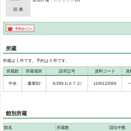
の0.0
予約かごへ
所蔵
所蔵は
1
件です。予約は
0
件です。
所蔵館
所蔵場所
請求記号
資料コード
資
中央
書庫B2
K/289.1/Ａ７２/
1100122069
館別所蔵
館名
所蔵数
貸出中数