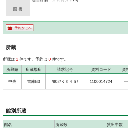
の0.0
予約かごへ
所蔵
所蔵は
1
件です。予約は
0
件です。
所蔵館
所蔵場所
請求記号
資料コード
資
中央
書庫B3
/902/ＫＥ４５/
1100014724
一
館別所蔵
館名
所蔵数
貸出中数