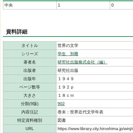
中央
1
0
資料詳細
タイトル
世界の文学
シリーズ
学生 別冊
著者名
研究社出版株式会社（編）
出版者
研究社出版
出版年
１９４９
ページ数等
１９２ｐ
大きさ
１８ｃｍ
分類(9版)
902
内容注記
巻末：世界近代文学年表
特定資料種別
図書
URL
https://www.library.city.hiroshima.jp/wi