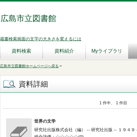
広島市立図書館
蔵書検索画面の文字の大きさを変えるには
資料検索
資料紹介
Myライブラリ
広島市立図書館ホームページへ戻る
>
資料詳細
1 件中、 1 件目
世界の文学
研究社出版株式会社（編） -- 研究社出版 -- １９４９ -
総合評価
5段階評価
(0)