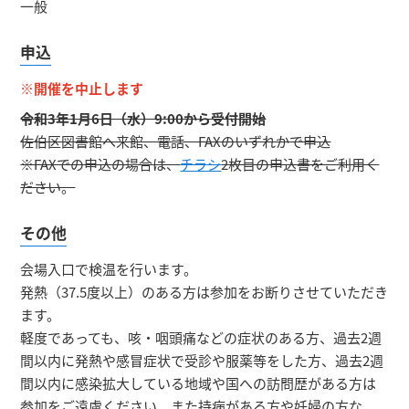
一般
申込
※開催を中止します
令和3年1月6日（水）9:00から受付開始
佐伯区図書館へ来館、電話、FAXのいずれかで申込
※FAXでの申込の場合は、
チラシ
2枚目の申込書をご利用く
ださい。
その他
会場入口で検温を行います。
発熱（37.5度以上）のある方は参加をお断りさせていただき
ます。
軽度であっても、咳・咽頭痛などの症状のある方、過去2週
間以内に発熱や感冒症状で受診や服薬等をした方、過去2週
間以内に感染拡大している地域や国への訪問歴がある方は
参加をご遠慮ください。また持病がある方や妊婦の方な