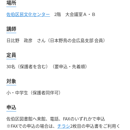
場所
佐伯区民文化センター
2階 大会議室Ａ・Ｂ
講師
日比野 政彦 さん（日本野鳥の会広島支部 会員）
定員
30名（保護者を含む）（要申込・先着順）
対象
小・中学生（保護者同伴可）
申込
佐伯区図書館へ来館、電話、FAXのいずれかで申込
※FAXでの申込の場合は、
チラシ
2枚目の申込書をご利用く