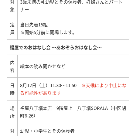
対
3歳未満の乳幼児とその保護者、妊婦さんとパート
象
ナー
定
当日先着15組
員
※開始5分前に開場します。
福屋でのおはなし会 ～あおぞらおはなし会～
内
絵本の読み聞かせなど
容
日
8月12日（土）11:30～11:50
※天候により中止にな
時
る可能性があります
場
福屋八丁堀本店 9階屋上 八丁堀SORALA（中区胡
所
町6-26）
対
幼児・小学生とその保護者