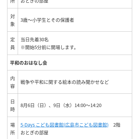
所
おとぎの部屋
対
3歳～小学生とその保護者
象
定
当日先着30名
員
※開始5分前に開場します。
平和のおはなし会
内
戦争や平和に関する絵本の読み聞かせなど
容
日
8月6日（日）、9日（水）14:00～14:20
時
場
5-Days こども図書館(広島市こども図書館)
2階
所
おとぎの部屋