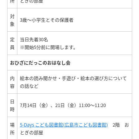
所
とぎの部屋
対
3歳～小学生とその保護者
象
定
当日先着30名
員
※開始5分前に開場します。
おひざにだっこのおはなし会
内
絵本の読み聞かせ・手遊び・絵本の選び方について
容
の話など
日
7月14日（金）、21日（金）11:00～11:20
時
場
5-Days こども図書館(広島市こども図書館)
2階 お
所
とぎの部屋