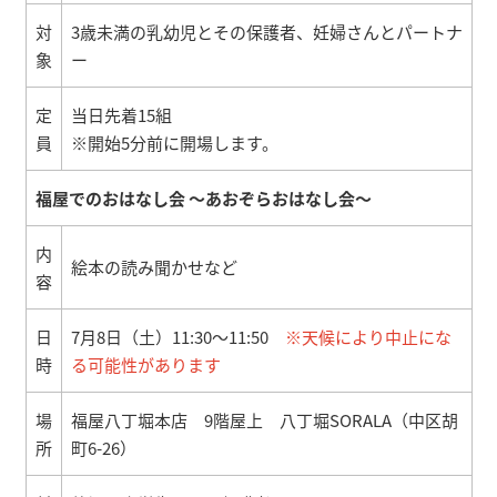
対
3歳未満の乳幼児とその保護者、妊婦さんとパートナ
象
ー
定
当日先着15組
員
※開始5分前に開場します。
福屋でのおはなし会 ～あおぞらおはなし会～
内
絵本の読み聞かせなど
容
日
7月8日（土）11:30～11:50
※天候により中止にな
時
る可能性があります
場
福屋八丁堀本店 9階屋上 八丁堀SORALA（中区胡
所
町6-26）