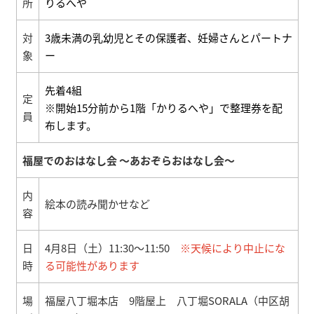
所
りるへや
対
3歳未満の乳幼児とその保護者、妊婦さんとパートナ
象
ー
先着4組
定
※開始15分前から1階「かりるへや」で整理券を配
員
布します。
福屋でのおはなし会 ～あおぞらおはなし会～
内
絵本の読み聞かせなど
容
日
4月8日（土）11:30～11:50
※天候により中止にな
時
る可能性があります
場
福屋八丁堀本店 9階屋上 八丁堀SORALA（中区胡