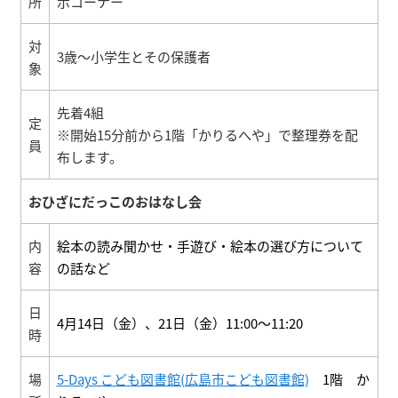
所
示コーナー
対
3歳～小学生とその保護者
象
先着4組
定
※開始15分前から1階「かりるへや」で整理券を配
員
布します。
おひざにだっこのおはなし会
内
絵本の読み聞かせ・手遊び・絵本の選び方について
容
の話など
日
4月14日（金）、21日（金）11:00～11:20
時
場
5-Days こども図書館(広島市こども図書館)
1階 か