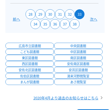
28
29
30
31
32
33
前へ
次へ
34
35
36
37
38
広島市立図書館
中央図書館
こども図書館
中区図書館
東区図書館
南区図書館
西区図書館
安佐南区図書館
安佐北区図書館
安芸区図書館
佐伯区図書館
湯来河野閲覧室
まんが図書館
あさ閲覧室
2020年4月より過去のお知らせはこちら