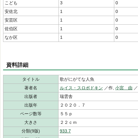
こども
3
0
安佐北
1
0
安芸区
1
0
佐伯区
1
0
なか区
1
0
資料詳細
タイトル
歌がにがてな人魚
著者名
ルイス・スロボドキン
／作,
小宮 由
出版者
瑞雲舎
出版年
２０２０．７
ページ数等
５５ｐ
大きさ
２２ｃｍ
分類(9版)
933.7