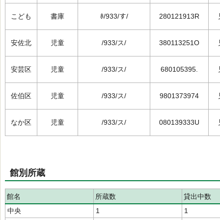
こども
書庫
ﾎ/933/す/
280121913R
安佐北
児童
/933/ス/
380113251O
安芸区
児童
/933/ス/
680105395.
佐伯区
児童
/933/ス/
9801373974
なか区
児童
/933/ス/
080139333U
館別所蔵
館名
所蔵数
貸出中数
中央
1
1