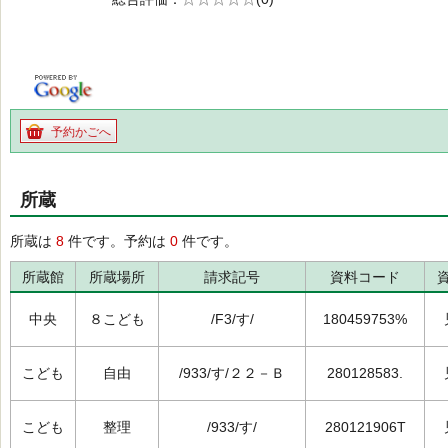
の0.0
予約かごへ
所蔵
所蔵は
8
件です。予約は
0
件です。
所蔵館
所蔵場所
請求記号
資料コード
中央
８こども
/F3/す/
180459753%
こども
自由
/933/す/２２－Ｂ
280128583.
こども
整理
/933/す/
280121906T