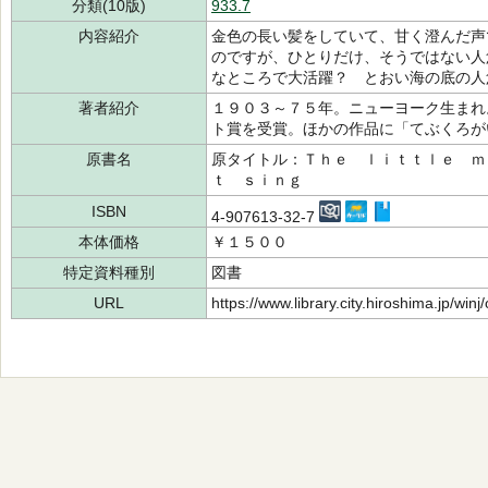
分類(10版)
933.7
内容紹介
金色の長い髪をしていて、甘く澄んだ声
のですが、ひとりだけ、そうではない人
なところで大活躍？ とおい海の底の人
著者紹介
１９０３～７５年。ニューヨーク生まれ
ト賞を受賞。ほかの作品に「てぶくろ
原書名
原タイトル：Ｔｈｅ ｌｉｔｔｌｅ ｍ
ｔ ｓｉｎｇ
ISBN
4-907613-32-7
本体価格
￥１５００
特定資料種別
図書
URL
https://www.library.city.hiroshima.jp/wi