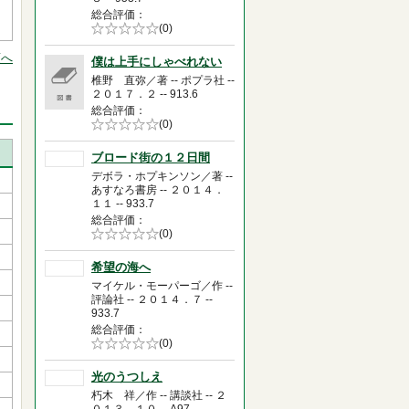
総合評価
5段階評価の
(0)
0.0
頭へ
僕は上手にしゃべれない
椎野 直弥／著 -- ポプラ社 --
２０１７．２ -- 913.6
総合評価
5段階評価の
(0)
0.0
ブロード街の１２日間
デボラ・ホプキンソン／著 --
あすなろ書房 -- ２０１４．
１１ -- 933.7
総合評価
5段階評価の
(0)
0.0
希望の海へ
マイケル・モーパーゴ／作 --
評論社 -- ２０１４．７ --
933.7
総合評価
5段階評価の
(0)
0.0
光のうつしえ
朽木 祥／作 -- 講談社 -- ２