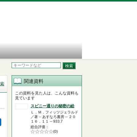
関連資料
索
この資料を見た人は、こんな資料も
見ています
スピニー通りの秘密の絵
Ｌ．Ｍ．フィッツジェラルド
／著 -- あすなろ書房 -- ２０
１６．１１ -- 933.7
総合評価
5段階評価の
(0)
0.0