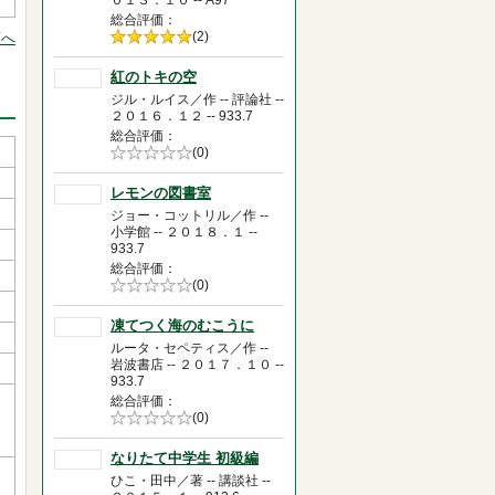
０１３．１０ -- A97
総合評価
5段階評価の
(2)
頭へ
5.0
紅のトキの空
ジル・ルイス／作 -- 評論社 --
２０１６．１２ -- 933.7
総合評価
5段階評価の
(0)
0.0
レモンの図書室
ジョー・コットリル／作 --
小学館 -- ２０１８．１ --
933.7
総合評価
5段階評価の
(0)
0.0
凍てつく海のむこうに
ルータ・セペティス／作 --
岩波書店 -- ２０１７．１０ --
933.7
総合評価
5段階評価の
(0)
0.0
なりたて中学生 初級編
ひこ・田中／著 -- 講談社 --