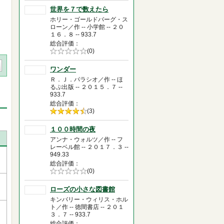
世界を７で数えたら
ホリー・ゴールドバーグ・ス
ローン／作 -- 小学館 -- ２０
１６．８ -- 933.7
総合評価
5段階評価の
(0)
0.0
ワンダー
Ｒ．Ｊ．パラシオ／作 -- ほ
るぷ出版 -- ２０１５．７ --
933.7
総合評価
5段階評価の
(3)
4.5
１００時間の夜
アンナ・ウォルツ／作 -- フ
レーベル館 -- ２０１７．３ --
949.33
総合評価
5段階評価の
(0)
0.0
ローズの小さな図書館
キンバリー・ウィリス・ホル
ト／作 -- 徳間書店 -- ２０１
３．７ -- 933.7
総合評価