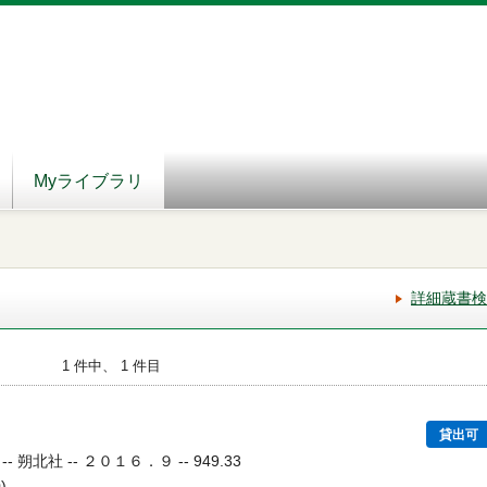
Myライブラリ
詳細蔵書検
1 件中、 1 件目
貸出可
朔北社 -- ２０１６．９ -- 949.33
)