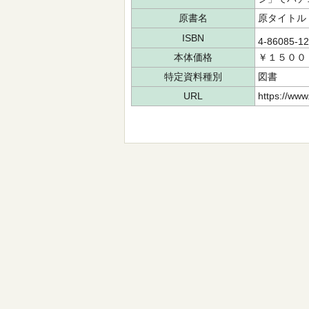
原書名
原タイトル
ISBN
4-86085-1
本体価格
￥１５００
特定資料種別
図書
URL
https://www