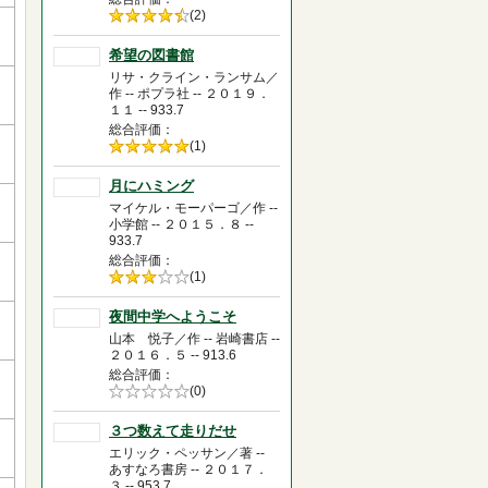
5段階評価の
(2)
4.5
希望の図書館
リサ・クライン・ランサム／
作 -- ポプラ社 -- ２０１９．
１１ -- 933.7
総合評価
5段階評価の
(1)
5.0
月にハミング
マイケル・モーパーゴ／作 --
小学館 -- ２０１５．８ --
933.7
総合評価
5段階評価の
(1)
3.0
夜間中学へようこそ
山本 悦子／作 -- 岩崎書店 --
２０１６．５ -- 913.6
総合評価
5段階評価の
(0)
0.0
３つ数えて走りだせ
エリック・ペッサン／著 --
あすなろ書房 -- ２０１７．
３ -- 953.7