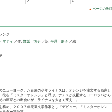
0
1
ページの先
レンジ
・マティ
／作,
野坂 悦子
／訳,
平澤 朋子
／絵
９
のニューヨーク。八百屋の少年ライナスは、オレンジを注文する画家と
、彼を「ミスターオレンジ」と呼ぶ。ナチスが支配するヨーロッパから
その画家との出会いが、ライナスを大きく変え…。
を務め、２００７年児童文学作家としてデビュー。「ミスターオレン
ェルダー賞受賞。