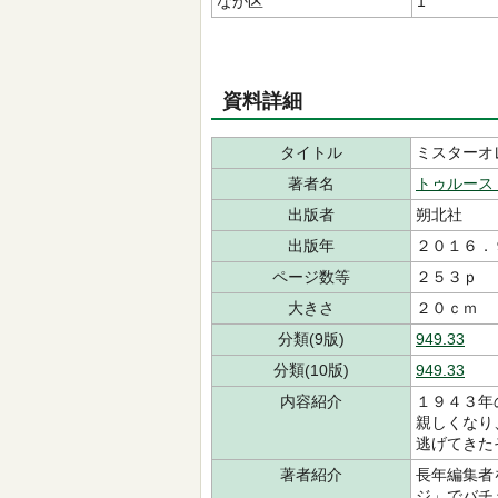
なか区
1
資料詳細
タイトル
ミスターオ
著者名
トゥルース
出版者
朔北社
出版年
２０１６．
ページ数等
２５３ｐ
大きさ
２０ｃｍ
分類(9版)
949.33
分類(10版)
949.33
内容紹介
１９４３年
親しくなり
逃げてきた
著者紹介
長年編集者
ジ」でバチ