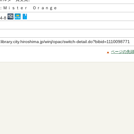
：Ｍｉｓｔｅｒ Ｏｒａｎｇｅ
24-8
.library.city.hiroshima.jp/winj/opac/switch-detail.do?bibid=1110098771
ページの先