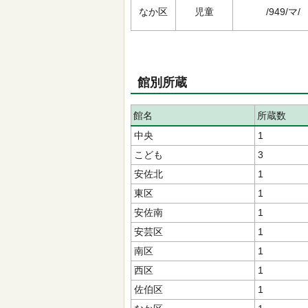
なか区
児童
/949/マ/
館別所蔵
館名
所蔵数
中央
1
こども
3
安佐北
1
東区
1
安佐南
1
安芸区
1
南区
1
西区
1
佐伯区
1