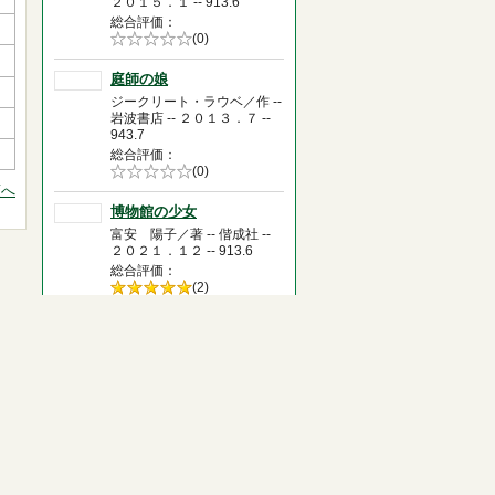
２０１５．１ -- 913.6
総合評価
5段階評価の
(0)
0.0
庭師の娘
ジークリート・ラウベ／作 --
岩波書店 -- ２０１３．７ --
943.7
総合評価
5段階評価の
(0)
0.0
頭へ
博物館の少女
富安 陽子／著 -- 偕成社 --
２０２１．１２ -- 913.6
総合評価
5段階評価の
(2)
5.0
笑う化石の謎
ピッパ・グッドハート／著 --
あすなろ書房 -- ２０１７．
１１ -- 933.7
総合評価
5段階評価の
(1)
4.0
さがしています
アーサー・ビナード／作 --