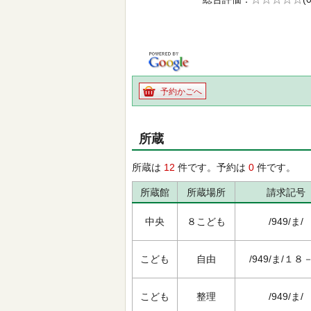
の0.0
予約かごへ
所蔵
所蔵は
12
件です。予約は
0
件です。
所蔵館
所蔵場所
請求記号
中央
８こども
/949/ま/
こども
自由
/949/ま/１８
こども
整理
/949/ま/