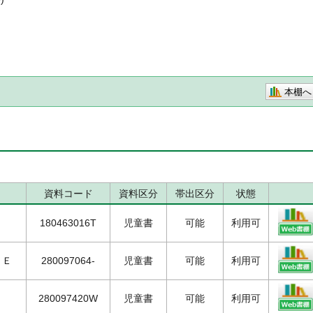
本棚へ
資料コード
資料区分
帯出区分
状態
180463016T
児童書
可能
利用可
－Ｅ
280097064-
児童書
可能
利用可
280097420W
児童書
可能
利用可