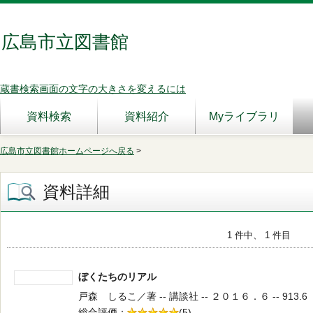
広島市立図書館
蔵書検索画面の文字の大きさを変えるには
資料検索
資料紹介
Myライブラリ
広島市立図書館ホームページへ戻る
>
資料詳細
1 件中、 1 件目
ぼくたちのリアル
戸森 しるこ／著 -- 講談社 -- ２０１６．６ -- 913.6
総合評価
5段階評価
(5)