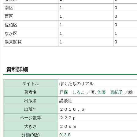
南区
1
0
西区
1
0
佐伯区
1
0
なか区
1
1
湯来閲覧
1
0
資料詳細
タイトル
ぼくたちのリアル
著者名
戸森 しるこ
／著,
佐藤 真紀子
／絵
出版者
講談社
出版年
２０１６．６
ページ数等
２２２ｐ
大きさ
２０ｃｍ
分類(9版)
913.6