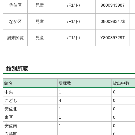
佐伯区
児童
/F1/ト/
9800943987
なか区
児童
/F1/ト/
080098347$
湯来閲覧
児童
/F1/ト/
Y80039729T
館別所蔵
館名
所蔵数
貸出中数
中央
1
0
こども
4
0
安佐北
1
0
東区
1
0
安佐南
1
0
安芸区
1
0