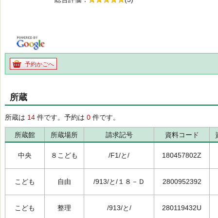
の5.0
予約かごへ
所蔵
所蔵は
14
件です。予約は
0
件です。
所蔵館
所蔵場所
請求記号
資料コード
中央
８こども
/F1/と/
180457802Z
こども
自由
/913/と/１８－Ｄ
2800952392
こども
整理
/913/と/
280119432U