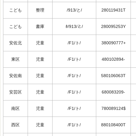
こども
整理
/913/と/
280119431T
こども
書庫
ﾎ/913/と/
280095253Y
安佐北
児童
/F1/ト/
380090777+
東区
児童
/F1/ト/
480102894-
安佐南
児童
/F1/ト/
580106063T
安芸区
児童
/F1/ト/
680083209-
南区
児童
/F1/ト/
780089124$
西区
児童
/F1/ト/
880108400T