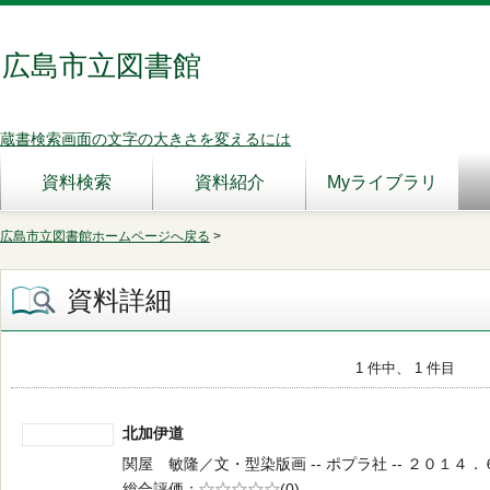
広島市立図書館
蔵書検索画面の文字の大きさを変えるには
資料検索
資料紹介
Myライブラリ
広島市立図書館ホームページへ戻る
>
資料詳細
1 件中、 1 件目
北加伊道
関屋 敏隆／文・型染版画 -- ポプラ社 -- ２０１４．６ 
総合評価
5段階評価
(0)