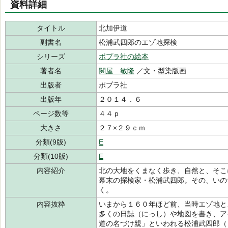
資料詳細
タイトル
北加伊道
副書名
松浦武四郎のエゾ地探検
シリーズ
ポプラ社の絵本
著者名
関屋 敏隆
／文・型染版画
出版者
ポプラ社
出版年
２０１４．６
ページ数等
４４ｐ
大きさ
２７×２９ｃｍ
分類(9版)
E
分類(10版)
E
内容紹介
北の大地をくまなく歩き、自然と、そこ
幕末の探検家・松浦武四郎。その、いの
く。
内容抜粋
いまから１６０年ほど前、当時エゾ地と
多くの日誌（にっし）や地図を書き、ア
道の名づけ親」といわれる松浦武四郎（