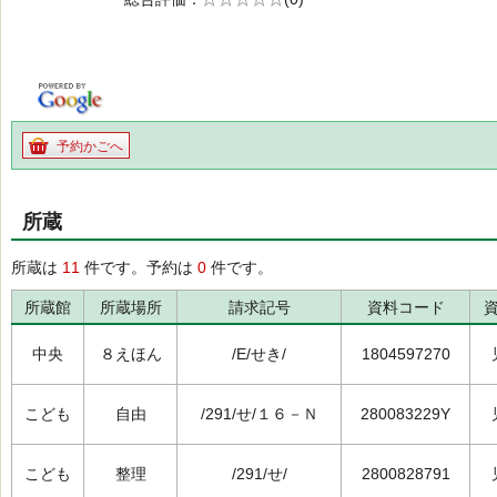
の0.0
予約かごへ
所蔵
所蔵は
11
件です。予約は
0
件です。
所蔵館
所蔵場所
請求記号
資料コード
中央
８えほん
/E/せき/
1804597270
こども
自由
/291/せ/１６－Ｎ
280083229Y
こども
整理
/291/せ/
2800828791