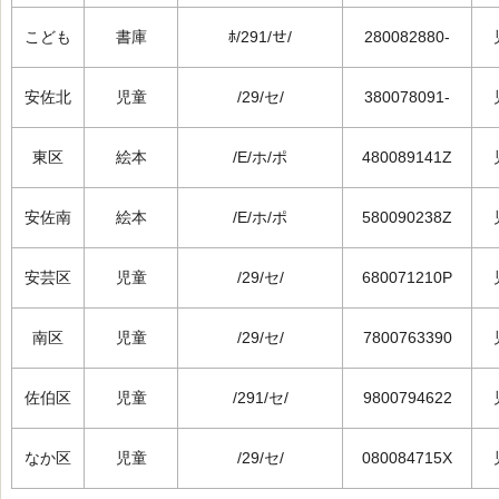
こども
書庫
ﾎ/291/せ/
280082880-
安佐北
児童
/29/セ/
380078091-
東区
絵本
/E/ホ/ポ
480089141Z
安佐南
絵本
/E/ホ/ポ
580090238Z
安芸区
児童
/29/セ/
680071210P
南区
児童
/29/セ/
7800763390
佐伯区
児童
/291/セ/
9800794622
なか区
児童
/29/セ/
080084715X