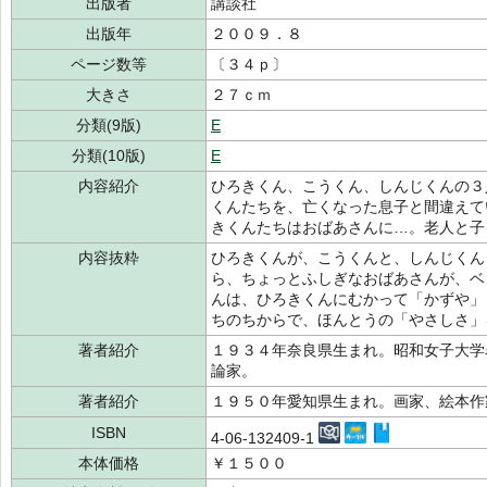
出版者
講談社
出版年
２００９．８
ページ数等
〔３４ｐ〕
大きさ
２７ｃｍ
分類(9版)
E
分類(10版)
E
内容紹介
ひろきくん、こうくん、しんじくんの３
くんたちを、亡くなった息子と間違えて
きくんたちはおばあさんに…。老人と子
内容抜粋
ひろきくんが、こうくんと、しんじくん
ら、ちょっとふしぎなおばあさんが、ベ
んは、ひろきくんにむかって「かずや」
ちのちからで、ほんとうの「やさしさ」
著者紹介
１９３４年奈良県生まれ。昭和女子大学
論家。
著者紹介
１９５０年愛知県生まれ。画家、絵本作
ISBN
4-06-132409-1
本体価格
￥１５００