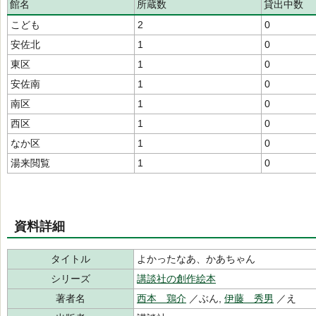
館名
所蔵数
貸出中数
こども
2
0
安佐北
1
0
東区
1
0
安佐南
1
0
南区
1
0
西区
1
0
なか区
1
0
湯来閲覧
1
0
資料詳細
タイトル
よかったなあ、かあちゃん
シリーズ
講談社の創作絵本
著者名
西本 鶏介
／ぶん,
伊藤 秀男
／え