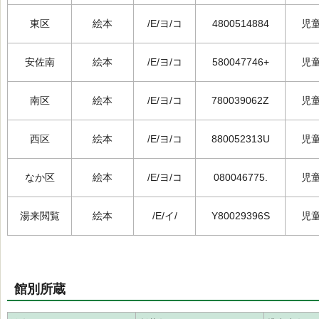
東区
絵本
/E/ヨ/コ
4800514884
児
安佐南
絵本
/E/ヨ/コ
580047746+
児
南区
絵本
/E/ヨ/コ
780039062Z
児
西区
絵本
/E/ヨ/コ
880052313U
児
なか区
絵本
/E/ヨ/コ
080046775.
児
湯来閲覧
絵本
/E/イ/
Y80029396S
児
館別所蔵