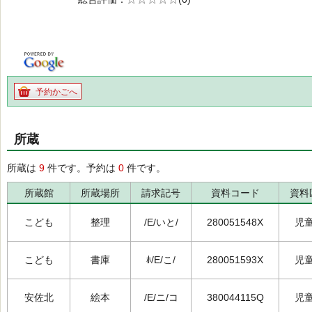
の0.0
予約かごへ
所蔵
所蔵は
9
件です。予約は
0
件です。
所蔵館
所蔵場所
請求記号
資料コード
資料
こども
整理
/E/いと/
280051548X
児
こども
書庫
ﾎ/E/こ/
280051593X
児
安佐北
絵本
/E/ニ/コ
380044115Q
児