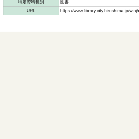
特定資料種別
図書
URL
https://www.library.city.hiroshima.jp/wi