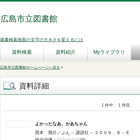
広島市立図書館
蔵書検索画面の文字の大きさを変えるには
資料検索
資料紹介
Myライブラリ
広島市立図書館ホームページへ戻る
>
資料詳細
1 件中、 1 件目
よかったなあ、かあちゃん
西本 鶏介／ぶん -- 講談社 -- ２００９．８ -- E
総合評価
5段階評価
(0)