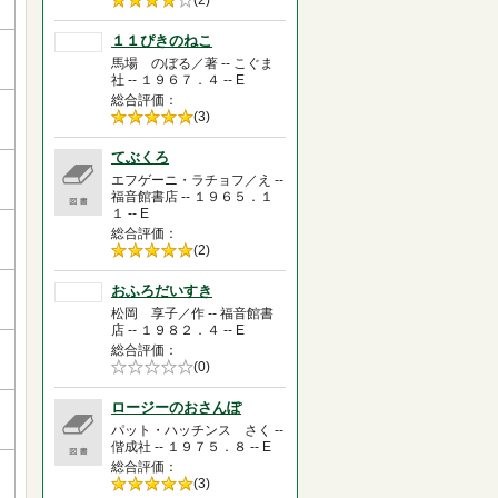
5段階評価の
(2)
4.0
１１ぴきのねこ
馬場 のぼる／著 -- こぐま
社 -- １９６７．４ -- E
総合評価
5段階評価の
(3)
5.0
てぶくろ
エフゲーニ・ラチョフ／え --
福音館書店 -- １９６５．１
１ -- E
総合評価
5段階評価の
(2)
5.0
おふろだいすき
松岡 享子／作 -- 福音館書
店 -- １９８２．４ -- E
総合評価
5段階評価の
(0)
0.0
ロージーのおさんぽ
パット・ハッチンス さく --
偕成社 -- １９７５．８ -- E
総合評価
5段階評価の
(3)