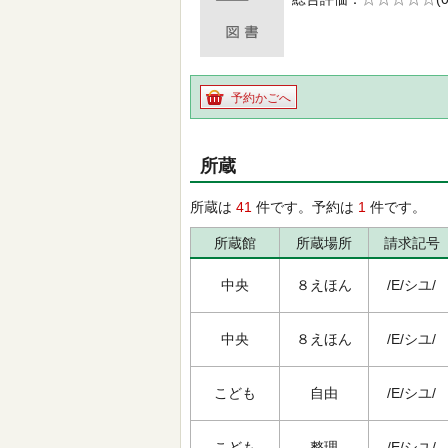
の0.0
予約かごへ
所蔵
所蔵は
41
件です。予約は
1
件です。
所蔵館
所蔵場所
請求記号
中央
８えほん
/E/シユ/
中央
８えほん
/E/シユ/
こども
自由
/E/シユ/
こども
整理
/E/シユ/