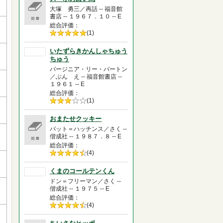
大塚 勇三／再話 -- 福音館
書店 -- １９６７．１０ -- E
総合評価
5段階評価の
(1)
5.0
いたずらきかんしゃちゅう
ちゅう
バージニア・リー・バートン
／ぶん え -- 福音館書店 --
１９６１ -- E
総合評価
5段階評価の
(1)
3.0
おまたせクッキー
パット＝ハッチンス／さく --
偕成社 -- １９８７．８ -- E
総合評価
5段階評価の
(4)
4.5
くまのコールテンくん
ドン＝フリーマン／さく --
偕成社 -- １９７５ -- E
総合評価
5段階評価の
(4)
4.5