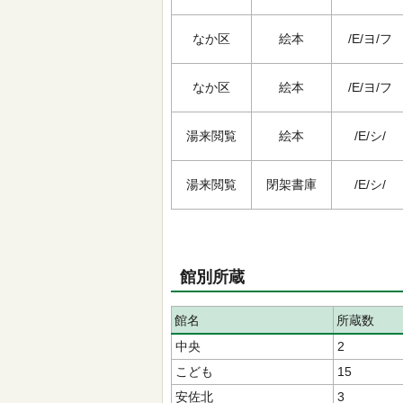
なか区
絵本
/E/ヨ/フ
なか区
絵本
/E/ヨ/フ
湯来閲覧
絵本
/E/シ/
湯来閲覧
閉架書庫
/E/シ/
館別所蔵
館名
所蔵数
中央
2
こども
15
安佐北
3