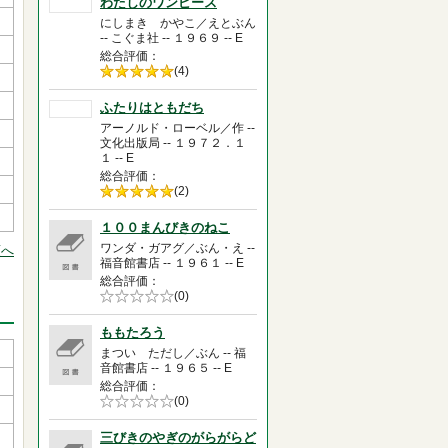
わたしのワンピース
にしまき かやこ／えとぶん
-- こぐま社 -- １９６９ -- E
総合評価
5段階評価の
(4)
5.0
ふたりはともだち
アーノルド・ローベル／作 --
文化出版局 -- １９７２．１
１ -- E
総合評価
5段階評価の
(2)
5.0
１００まんびきのねこ
ワンダ・ガアグ／ぶん・え --
頭へ
福音館書店 -- １９６１ -- E
総合評価
5段階評価の
(0)
0.0
ももたろう
まつい ただし／ぶん -- 福
音館書店 -- １９６５ -- E
総合評価
5段階評価の
(0)
0.0
三びきのやぎのがらがらど