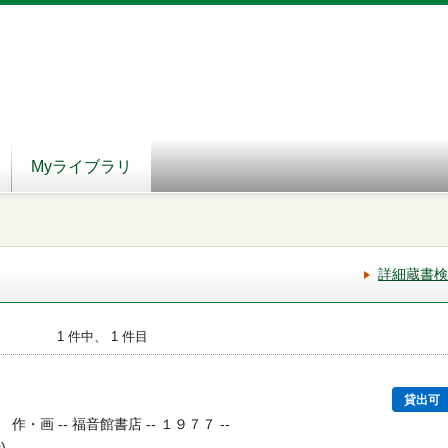
Myライブラリ
詳細蔵書検
1 件中、 1 件目
貸出可
画 -- 福音館書店 -- １９７７ --
)