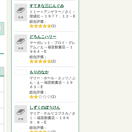
すてきな三にんぐみ
トミー＝アンゲラー／さく --
偕成社 -- １９７７．１２ -- E
総合評価
5段階評価の
(1)
5.0
どろんこハリー
マーガレット・ブロイ・グレ
アム／え -- 福音館書店 -- １
９６４ -- E
総合評価
5段階評価の
(2)
5.0
もりのなか
マリー・ホール・エッツ／ぶ
ん・え -- 福音館書店 -- １９
６３ -- E
総合評価
5段階評価の
(1)
2.0
しずくのぼうけん
マリア・テルリコフスカ／さ
く -- 福音館書店 -- １９６
９．８ -- E
総合評価