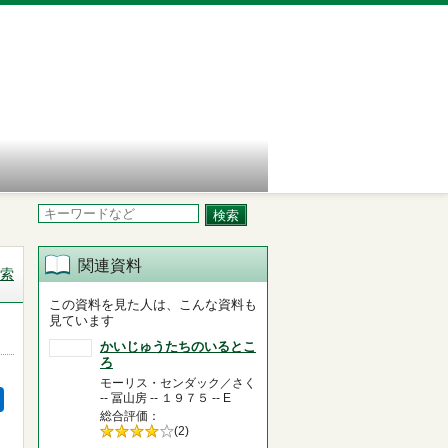
関連資料
索
この資料を見た人は、こんな資料も
見ています
かいじゅうたちのいるとこ
ろ
モーリス・センダック／さく
-- 冨山房 -- １９７５ -- E
総合評価
5段階評価の
(2)
4.0