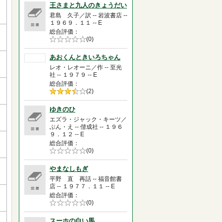
王さまと九人のきょうだい
君島 久子／訳 -- 岩波書店 --
１９６９．１１ -- E
総合評価
5段階評価の
(0)
0.0
あおくんときいろちゃん
レオ・レオーニ／作 -- 至光
社 -- １９７９ -- E
総合評価
5段階評価の
(2)
3.5
ゆきのひ
エズラ・ジャック・キーツ／
ぶん・え -- 偕成社 -- １９６
９．１２ -- E
総合評価
5段階評価の
(0)
0.0
やまなしもぎ
平野 直 再話 -- 福音館書
店 -- １９７７．１１ -- E
総合評価
5段階評価の
(0)
0.0
スーホの白い馬