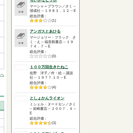
ちいさなヒッポ
マーシャ＝ブラウン／さく --
偕成社 -- １９８３．１２ -- E
総合評価
5段階評価の
(1)
3.0
アンガスとあひる
マージョリー・フラック さ
く・え -- 福音館書店 -- １９
７４．７ -- E
総合評価
5段階評価の
(0)
0.0
１００万回生きたねこ
佐野 洋子／作・絵 -- 講談
頭へ
社 -- １９７７.１０ -- E
総合評価
5段階評価の
(4)
4.0
としょかんライオン
ミシェル・ヌードセン／さく
-- 岩崎書店 -- ２００７．４ --
E
総合評価
5段階評価の
(3)
4.5