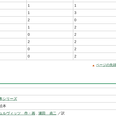
1
1
1
3
2
0
1
2
0
2
2
2
0
2
0
2
ページの先
本シリーズ
絵本
ュルヴィッツ 作・画
,
瀬田 貞二
／訳