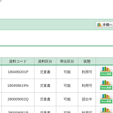
本棚へ
資料コード
資料区分
帯出区分
状態
180490201P
児童書
可能
利用可
180458619%
児童書
可能
利用可
280009052Q
児童書
可能
貸出中
280009051P
児童書
可能
利用可