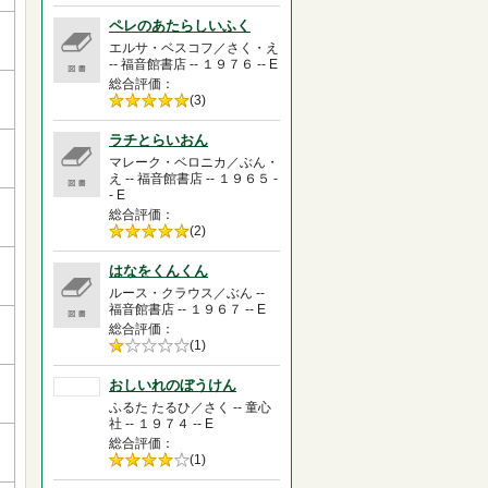
5.0
ペレのあたらしいふく
エルサ・ベスコフ／さく・え
-- 福音館書店 -- １９７６ -- E
総合評価
5段階評価の
(3)
5.0
ラチとらいおん
マレーク・ベロニカ／ぶん・
え -- 福音館書店 -- １９６５ -
- E
総合評価
5段階評価の
(2)
5.0
はなをくんくん
ルース・クラウス／ぶん --
福音館書店 -- １９６７ -- E
総合評価
5段階評価の
(1)
1.0
おしいれのぼうけん
ふるた たるひ／さく -- 童心
社 -- １９７４ -- E
総合評価
5段階評価の
(1)
4.0