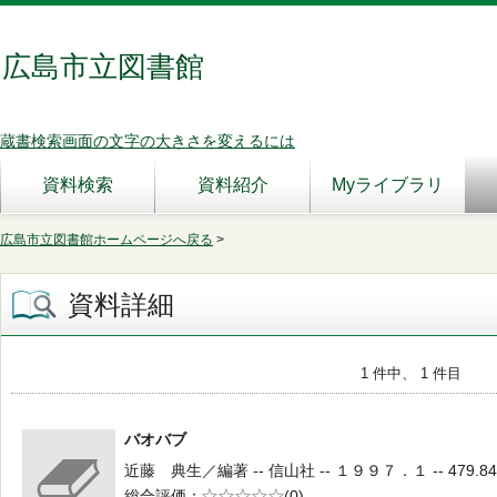
広島市立図書館
蔵書検索画面の文字の大きさを変えるには
資料検索
資料紹介
Myライブラリ
広島市立図書館ホームページへ戻る
>
資料詳細
1 件中、 1 件目
バオバブ
近藤 典生／編著 -- 信山社 -- １９９７．１ -- 479.84
総合評価
5段階評価
(0)