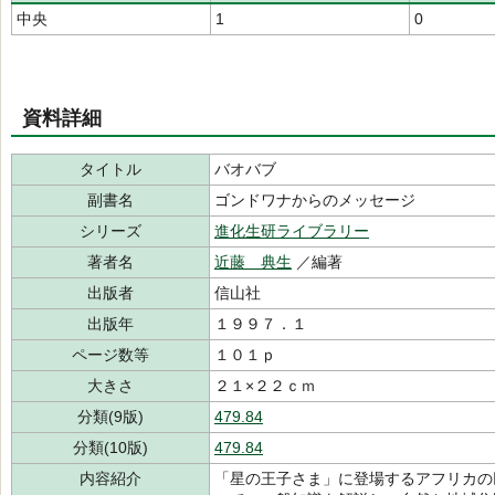
中央
1
0
資料詳細
タイトル
バオバブ
副書名
ゴンドワナからのメッセージ
シリーズ
進化生研ライブラリー
著者名
近藤 典生
／編著
出版者
信山社
出版年
１９９７．１
ページ数等
１０１ｐ
大きさ
２１×２２ｃｍ
分類(9版)
479.84
分類(10版)
479.84
内容紹介
「星の王子さま」に登場するアフリカの