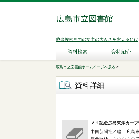
広島市立図書館
蔵書検索画面の文字の大きさを変えるには
資料検索
資料紹介
広島市立図書館ホームページへ戻る
>
資料詳細
Ｖ１記念広島東洋カー
中国新聞社／編 -- 広島東
総合評価
5段階評価
(0