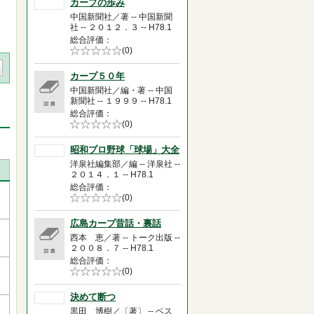
カープの歩み
中国新聞社／著 -- 中国新聞
社 -- ２０１２．３ -- H78.1
総合評価
5段階評価の
(0)
0.0
カープ５０年
中国新聞社／編・著 -- 中国
新聞社 -- １９９９ -- H78.1
総合評価
5段階評価の
(0)
0.0
昭和プロ野球「球場」大全
洋泉社編集部／編 -- 洋泉社 --
２０１４．１ -- H78.1
総合評価
5段階評価の
(0)
0.0
広島カープ昔話・裏話
西本 恵／著 -- トーク出版 --
２００８．７ -- H78.1
総合評価
5段階評価の
(0)
0.0
決めて断つ
黒田 博樹／〔著〕 -- ベス