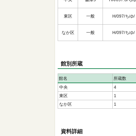
東区
一般
H/097/ちゆ/
なか区
一般
H/097/ちゆ/
館別所蔵
館名
所蔵数
中央
4
東区
1
なか区
1
資料詳細