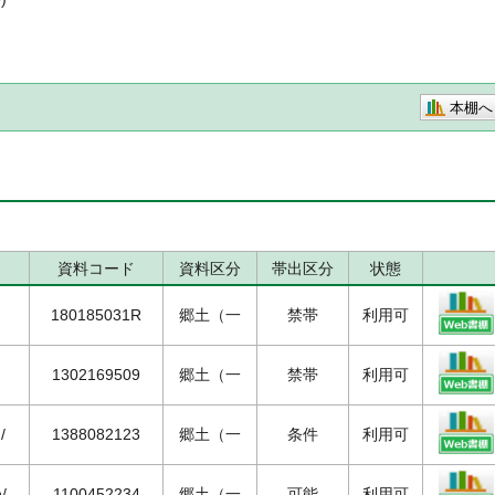
本棚へ
資料コード
資料区分
帯出区分
状態
180185031R
郷土（一
禁帯
利用可
1302169509
郷土（一
禁帯
利用可
/
1388082123
郷土（一
条件
利用可
/
1100452234
郷土（一
可能
利用可