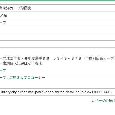
島東洋カープ球団史
／編
ープ
ープ球団年表・各年度選手名簿：ｐ３４９～３７８ 年度別広島カープ
年度別個人記録ほか：巻末
ープ
ープ
,
広島３大プロコーナー
.library.city.hiroshima.jp/winj/opac/switch-detail.do?bibid=1100067415
ページの先