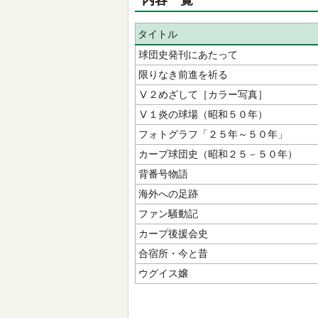
内容一覧
タイトル
球団史発刊にあたって
限りなき前進を祈る
Ⅴ２めざして［カラー写真］
Ⅴ１炎の球場（昭和５０年）
フォトグラフ「２５年～５０年」
カープ球団史（昭和２５－５０年）
背番号物語
海外への足跡
ファン騒動記
カープ後援会史
合宿所・今と昔
ウグイス嬢