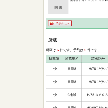
の0.0
予約かごへ
所蔵
所蔵は
6
件です。予約は
0
件です。
所蔵館
所蔵場所
請求記号
中央
書庫8
H/78.1/ヴい/
中央
書庫8
H/78.1/ヴい/
中央
9地域
H/78.1/Ｖ９８
中央
書庫9
HK/097.8/ちゆ