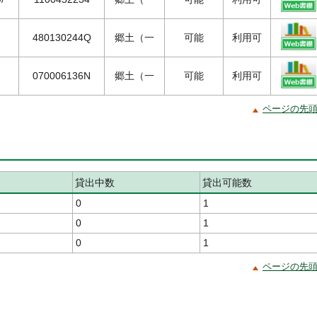
480130244Q
郷土（一
可能
利用可
070006136N
郷土（一
可能
利用可
ページの先
貸出中数
貸出可能数
0
1
0
1
0
1
ページの先