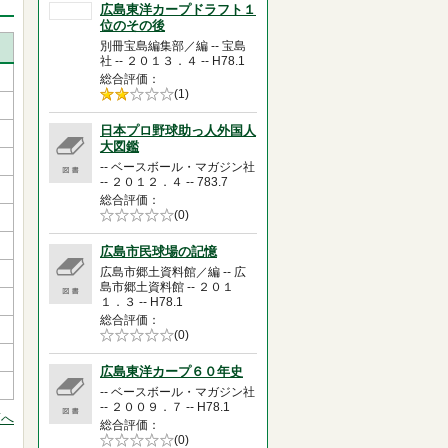
広島東洋カープドラフト１
位のその後
別冊宝島編集部／編 -- 宝島
社 -- ２０１３．４ -- H78.1
総合評価
5段階評価の
(1)
2.0
日本プロ野球助っ人外国人
大図鑑
-- ベースボール・マガジン社
-- ２０１２．４ -- 783.7
総合評価
5段階評価の
(0)
0.0
広島市民球場の記憶
広島市郷土資料館／編 -- 広
島市郷土資料館 -- ２０１
１．３ -- H78.1
総合評価
5段階評価の
(0)
0.0
広島東洋カープ６０年史
-- ベースボール・マガジン社
-- ２００９．７ -- H78.1
頭へ
総合評価
5段階評価の
(0)