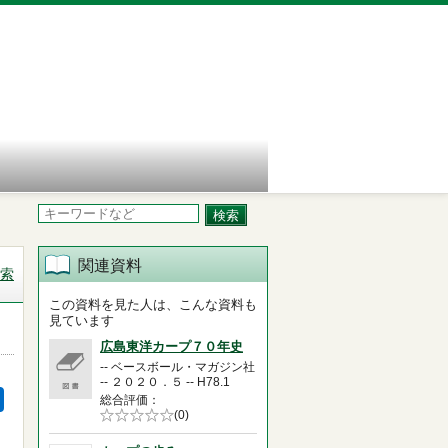
関連資料
索
この資料を見た人は、こんな資料も
見ています
広島東洋カープ７０年史
-- ベースボール・マガジン社
-- ２０２０．５ -- H78.1
総合評価
5段階評価の
(0)
0.0