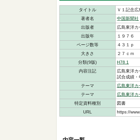
タイトル
Ｖ１記念広
著者名
中国新聞社
出版者
広島東洋カ
出版年
１９７６
ページ数等
４３１ｐ
大きさ
２７ｃｍ
分類(9版)
H78.1
内容注記
広島東洋カ
試合成績・
テーマ
広島東洋カ
テーマ
広島東洋カ
特定資料種別
図書
URL
https://www