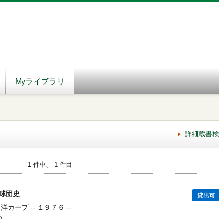
Myライブラリ
詳細蔵書検
1 件中、 1 件目
プ球団史
貸出可
洋カープ -- １９７６ --
)