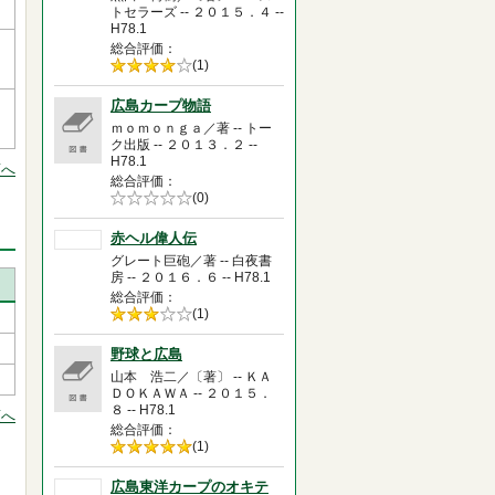
トセラーズ -- ２０１５．４ --
H78.1
総合評価
5段階評価の
(1)
4.0
広島カープ物語
ｍｏｍｏｎｇａ／著 -- トー
ク出版 -- ２０１３．２ --
H78.1
頭へ
総合評価
5段階評価の
(0)
0.0
赤ヘル偉人伝
グレート巨砲／著 -- 白夜書
房 -- ２０１６．６ -- H78.1
総合評価
5段階評価の
(1)
3.0
野球と広島
山本 浩二／〔著〕 -- ＫＡ
ＤＯＫＡＷＡ -- ２０１５．
８ -- H78.1
頭へ
総合評価
5段階評価の
(1)
5.0
広島東洋カープのオキテ