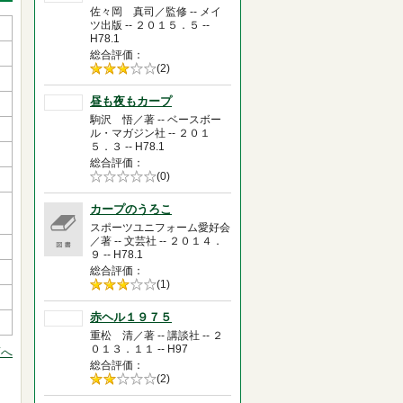
佐々岡 真司／監修 -- メイ
ツ出版 -- ２０１５．５ --
H78.1
総合評価
5段階評価の
(2)
3.0
昼も夜もカープ
駒沢 悟／著 -- ベースボー
ル・マガジン社 -- ２０１
５．３ -- H78.1
総合評価
5段階評価の
(0)
0.0
カープのうろこ
スポーツユニフォーム愛好会
／著 -- 文芸社 -- ２０１４．
９ -- H78.1
総合評価
5段階評価の
(1)
3.0
赤ヘル１９７５
重松 清／著 -- 講談社 -- ２
０１３．１１ -- H97
頭へ
総合評価
5段階評価の
(2)
2.0