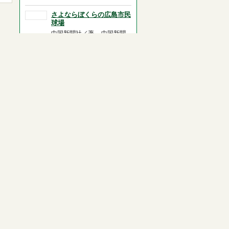
0.0
さよならぼくらの広島市民
球場
中国新聞社／著 -- 中国新聞
社 -- ２００８．１２ -- H78.1
総合評価
5段階評価の
(0)
0.0
マツダとカープ
安西 巧／著 -- 新潮社 -- ２
０２２．２ -- H53.33
総合評価
5段階評価の
(0)
0.0
撓まず屈せず
新井 貴浩／著 -- 扶桑社 --
２０１７．３ -- H78.1
総合評価
5段階評価の
(1)
5.0
赤ヘル豆知識
中国新聞社／編著 -- 中国新
聞社 -- ２０１６．１１ --
H78.1
総合評価
5段階評価の
(0)