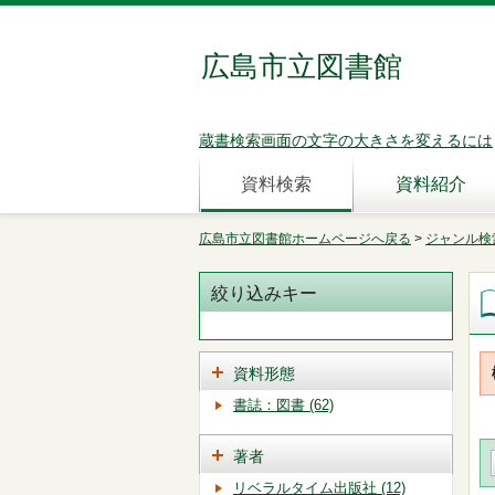
広島市立図書館
蔵書検索画面の文字の大きさを変えるには
資料検索
資料紹介
広島市立図書館ホームページへ戻る
>
ジャンル検
絞り込みキー
資料形態
書誌：図書 (62)
著者
リベラルタイム出版社 (12)