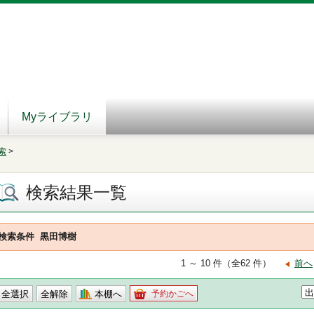
Myライブラリ
索
>
検索結果一覧
検索条件
黒田博樹
1 ～ 10 件（全62 件）
前へ
本棚へ
予約かごへ