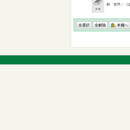
頼 杏坪／〔ほか〕
本棚へ