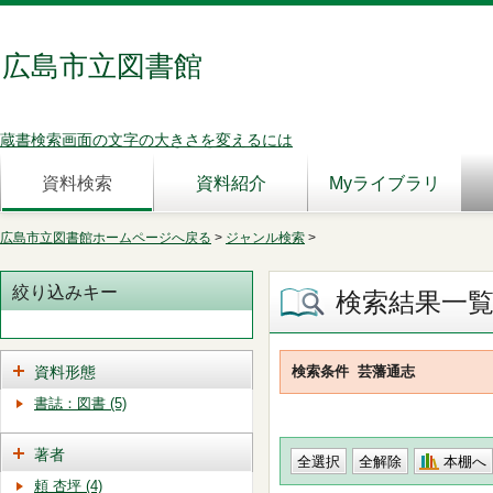
広島市立図書館
蔵書検索画面の文字の大きさを変えるには
資料検索
資料紹介
Myライブラリ
広島市立図書館ホームページへ戻る
>
ジャンル検索
>
絞り込みキー
検索結果一
資料形態
検索条件
芸藩通志
書誌：図書 (5)
著者
本棚へ
頼 杏坪 (4)