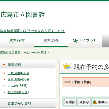
広島市立図書館
蔵書検索画面の文字の大きさを変えるには
資料検索
資料紹介
Myライブラリ
広島市立図書館ホームページへ戻る
>
新着資料
現在予約の
一般図書(689冊)
児童図書(485冊)
ベスト予約（図書）
まんが(155冊)
郷土資料(17冊)
本棚へ
貸出の多い資料