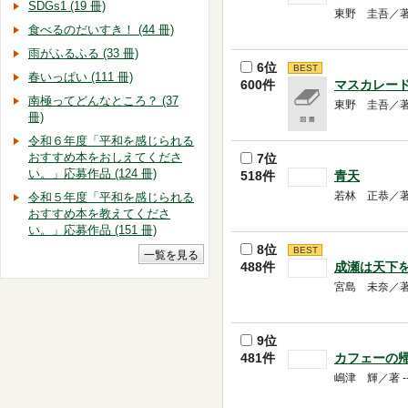
SDGs1 (19 冊)
東野 圭吾／著 -
食べるのだいすき！ (44 冊)
雨がふるふる (33 冊)
6位
BEST
春いっぱい (111 冊)
600件
マスカレー
南極ってどんなところ？ (37
東野 圭吾／著 --
冊)
令和６年度「平和を感じられる
おすすめ本をおしえてくださ
7位
い。」応募作品 (124 冊)
518件
青天
若林 正恭／著 -
令和５年度「平和を感じられる
おすすめ本を教えてくださ
い。」応募作品 (151 冊)
8位
BEST
488件
成瀬は天下
宮島 未奈／著 --
9位
481件
カフェーの
嶋津 輝／著 --