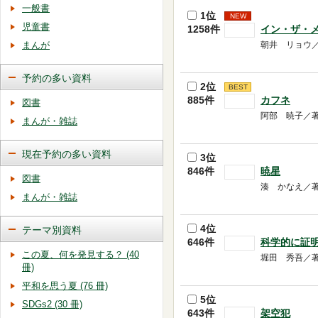
一般書
1位
NEW
児童書
1258件
イン・ザ・
まんが
朝井 リョウ／著 
予約の多い資料
2位
BEST
885件
カフネ
図書
阿部 暁子／著 --
まんが・雑誌
現在予約の多い資料
3位
846件
暁星
図書
湊 かなえ／著 -
まんが・雑誌
4位
テーマ別資料
646件
科学的に証
この夏、何を発見する？ (40
堀田 秀吾／著 -
冊)
平和を思う夏 (76 冊)
5位
SDGs2 (30 冊)
643件
架空犯