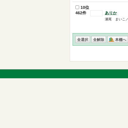
10位
462件
ありか
瀬尾 まいこ／著 
本棚へ